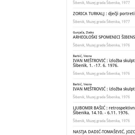
Šibenik, Muzej grada Šibenika, 1977
ZORICA TURKALJ : dječji portreti
Šibenik, Muzej grada Šibenika, 1977
Gunjača, Zlatko
ARHEOLOŠKI SPOMENICI ŠIBENSK
Šibenik, Muzej grada Šibenika, 1976
Barbić, Vesna
IVAN MEŠTROVIĆ : izložba skulptu
Šibenik, 1. -17. 6. 1976.
Šibenik, Muzej grada Šibenika, 1976
Barbić, Vesna
IVAN MEŠTROVIĆ : izložba skulptur
Šibenik, Muzej grada Šibenika, 1976
LJUBOMIR BAŠIĆ : retrospektivna
Šibenika, 14.10. - 6.11. 1976.
Šibenik, Muzej grada Šibenika, 1976
NASTJA DADIĆ-TOMAŠEVIĆ, JOZO 