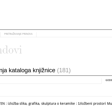
PRETRAŽIVANJE PRINOVA
ndovi
anja kataloga knjižnice
(181)
GODI
izložba slika, grafika, skulptura o keramike : Izložbeni prostori Muz