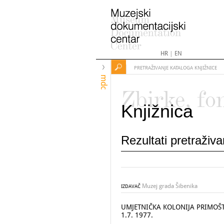
HR
|
EN
PRETRAŽIVANJE KATALOGA KNJIŽNICE
mdc
Zbirke, fo
Knjižnica
Rezultati pretraživ
Muzej grada Šibenika
IZDAVAČ
UMJETNIČKA KOLONIJA PRIMOŠTEN : 
1.7. 1977.