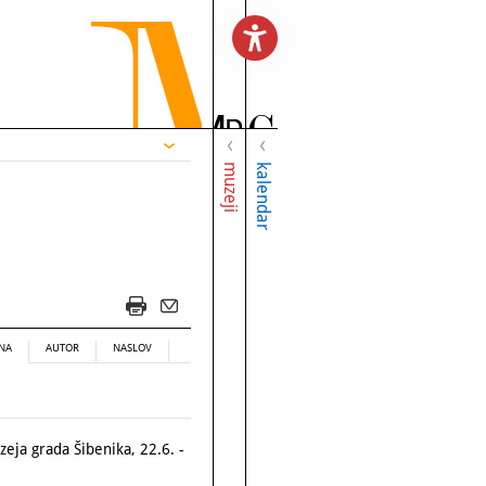
muzeji
kalendar
NA
AUTOR
NASLOV
eja grada Šibenika, 22.6. -