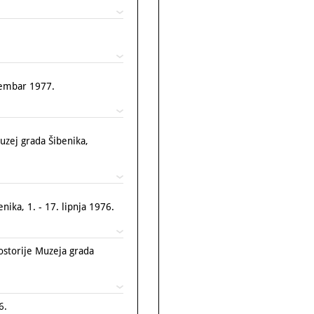
embar 1977.
Muzej grada Šibenika,
nika, 1. - 17. lipnja 1976.
ostorije Muzeja grada
6.