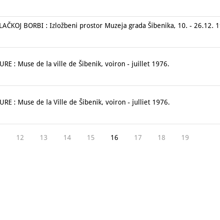
OJ BORBI : Izložbeni prostor Muzeja grada Šibenika, 10. - 26.12. 1
 : Muse de la ville de Šibenik, voiron - juillet 1976.
 : Muse de la Ville de Šibenik, voiron - julliet 1976.
12
13
14
15
16
17
18
19