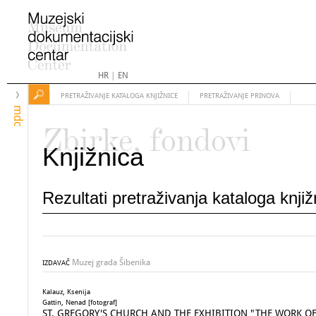
HR
|
EN
PRETRAŽIVANJE KATALOGA KNJIŽNICE
PRETRAŽIVANJE PRINOVA
mdc
Zbirke, fondovi
Knjižnica
Rezultati pretraživanja kataloga knji
Muzej grada Šibenika
IZDAVAČ
Kalauz, Ksenija
Gattin, Nenad [fotograf]
ST. GREGORY'S CHURCH AND THE EXHIBITION "THE WORK O