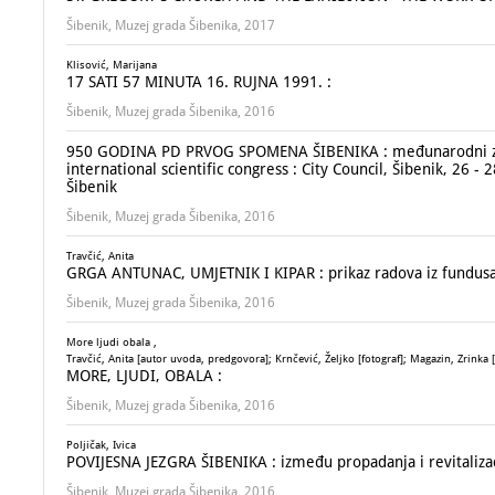
Šibenik, Muzej grada Šibenika, 2017
Klisović, Marijana
17 SATI 57 MINUTA 16. RUJNA 1991. :
Šibenik, Muzej grada Šibenika, 2016
950 GODINA PD PRVOG SPOMENA ŠIBENIKA : međunarodni znanst
international scientific congress : City Council, Šibenik, 26 
Šibenik
Šibenik, Muzej grada Šibenika, 2016
Travčić, Anita
GRGA ANTUNAC, UMJETNIK I KIPAR : prikaz radova iz fundusa 
Šibenik, Muzej grada Šibenika, 2016
More ljudi obala ,
Travčić, Anita [autor uvoda, predgovora]; Krnčević, Željko [fotograf]; Magazin, Zrinka [
MORE, LJUDI, OBALA :
Šibenik, Muzej grada Šibenika, 2016
Poljičak, Ivica
POVIJESNA JEZGRA ŠIBENIKA : između propadanja i revitaliza
Šibenik, Muzej grada Šibenika, 2016