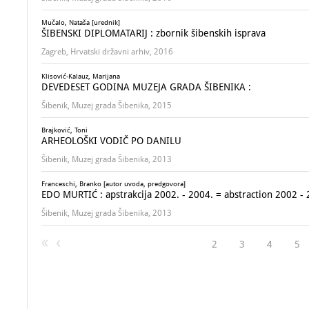
Mučalo, Nataša [urednik]
ŠIBENSKI DIPLOMATARIJ : zbornik šibenskih isprava
Zagreb, Hrvatski državni arhiv, 2016
Klisović-Kalauz, Marijana
DEVEDESET GODINA MUZEJA GRADA ŠIBENIKA :
Šibenik, Muzej grada Šibenika, 2015
Brajković, Toni
ARHEOLOŠKI VODIČ PO DANILU
Šibenik, Muzej grada Šibenika, 2013
Franceschi, Branko [autor uvoda, predgovora]
EDO MURTIĆ : apstrakcija 2002. - 2004. = abstraction 2002 -
Šibenik, Muzej grada Šibenika, 2013
2
3
4
5