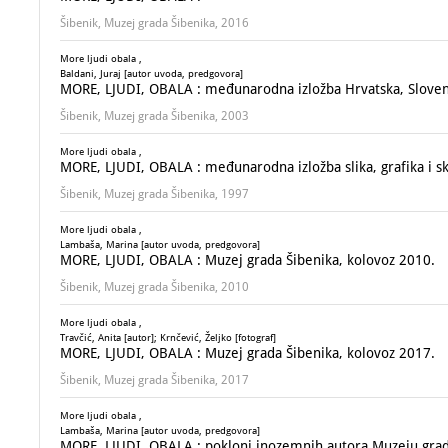
Šibenik, Muzej grada Šibenika, 2016
More ljudi obala ,
Baldani, Juraj [autor uvoda, predgovora]
MORE, LJUDI, OBALA : međunarodna izložba Hrvatska, Slovenija, 
Šibenik, Muzej grada Šibenika, 2003
More ljudi obala ,
MORE, LJUDI, OBALA : međunarodna izložba slika, grafika i s
Šibenik, Muzej grada Šibenika, 1997
More ljudi obala ,
Lambaša, Marina [autor uvoda, predgovora]
MORE, LJUDI, OBALA : Muzej grada Šibenika, kolovoz 2010.
Šibenik, Muzej grada Šibenika, 2010
More ljudi obala ,
Travčić, Anita [autor]; Krnčević, Željko [fotograf]
MORE, LJUDI, OBALA : Muzej grada Šibenika, kolovoz 2017.
Šibenik, Muzej grada Šibenika, 2017
More ljudi obala ,
Lambaša, Marina [autor uvoda, predgovora]
MORE, LJUDI, OBALA : pokloni inozemnih autora Muzeju grad