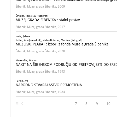
Šibenik, Muzej grada Šibenika, 2009
Šmider, Tomislav [fotograf]
MUZEJ GRADA ŠIBENIKA : stalni postav
Šibenik, Muzej grada Šibenika, 2017
Jović, Jelena
Solter, Ana [suradnik]; Vidas-Butorac, Martina [fotograf]
MUZEJSKI PLAKAT : izbor iz fonda Muzeja grada Šibenika :
Šibenik, Muzej grada Šibenika, 2020
Menđušić, Marko
NAKIT NA ŠIBENSKOM PODRUČJU OD PRETPOVIJESTI DO SRED
Šibenik, Muzej grada Šibenika, 1993
Furčić, Ivo
NARODNO STVARALAŠTVO PRIMOŠTENA
Šibenik, Muzej grada Šibenika, 1984
7
8
9
10