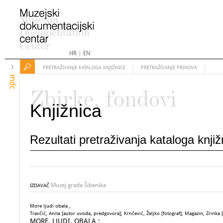
HR
|
EN
PRETRAŽIVANJE KATALOGA KNJIŽNICE
PRETRAŽIVANJE PRINOVA
mdc
Zbirke, fondovi
Knjižnica
Rezultati pretraživanja kataloga knji
Muzej grada Šibenika
IZDAVAČ
More ljudi obala ,
Travčić, Anita [autor uvoda, predgovora]; Krnčević, Željko [fotograf]; Magazin, Zrinka [
MORE, LJUDI, OBALA :