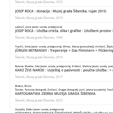
Šibenik, Muzej grada Šibenika, 1972
JOSIP ROCA : donacija : Muzej grada Šibenika, rujan 2010.
Šibenik, Muzej grada Šibenika, 2010
Ladović, Josip [autor uvoda, predgovora]
JOSIP ROCA : izložba crteža, slika i grafike : Izložbeni prosto
Šibenik, Muzej grada Šibenika, 1980
Travčić, Anita [autor uvoda, predgovora]; Mlinar, Marija [prevoditelj]; Krnčević, Željko [
JÜRGEN MITRANSKY : Treperenje = Das Flimmern = Flickerin
Šibenik, Muzej grada Šibenika, 2019
Butorac Mueller, Ivka [autor uvoda, predgovora]; Križanić, Martina [autor uvoda, predgo
KAKO ŽIVI NAROD : izvještaj o pasivnosti : poučna izložba :
= 
Šibenik, Muzej grada Šibenika, 2017
Brakus, Bruno
Šmider, Tomislav [fotograf]; Zrnčević, Dragan [fotograf]; Jović, Jelena [suradnik]; Travč
KARTOGRAFSKA ZBIRKA MUZEJA GRADA ŠIBENIKA
Šibenik, Muzej grada Šibenika, 2022
Gunjača, Zlatko [autor uvoda, predgovora]