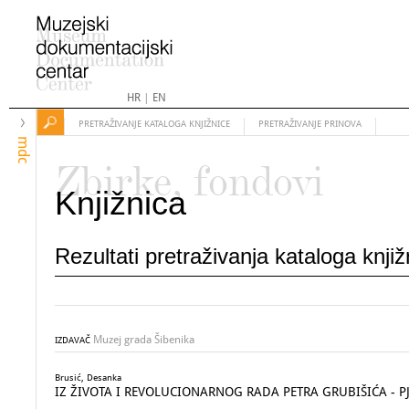
HR
|
EN
PRETRAŽIVANJE KATALOGA KNJIŽNICE
PRETRAŽIVANJE PRINOVA
mdc
Zbirke, fondovi
Knjižnica
Rezultati pretraživanja kataloga knji
Muzej grada Šibenika
IZDAVAČ
Brusić, Desanka
IZ ŽIVOTA I REVOLUCIONARNOG RADA PETRA GRUBIŠIĆA - PJERA 