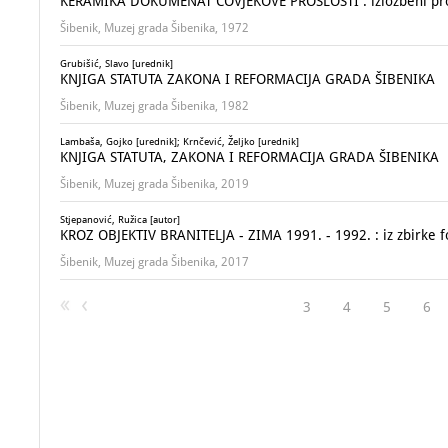
KERAMIKA DOKUMENAT ČOVJEKOVE PROŠLOSTI : izložbeni prostor
Šibenik, Muzej grada Šibenika, 1972
Grubišić, Slavo [urednik]
KNJIGA STATUTA ZAKONA I REFORMACIJA GRADA ŠIBENIKA
Šibenik, Muzej grada Šibenika, 1982
Lambaša, Gojko [urednik]; Krnčević, Željko [urednik]
KNJIGA STATUTA, ZAKONA I REFORMACIJA GRADA ŠIBENIKA
Šibenik, Muzej grada Šibenika, 2019
Stjepanović, Ružica [autor]
KROZ OBJEKTIV BRANITELJA - ZIMA 1991. - 1992. : iz zbirke f
Šibenik, Muzej grada Šibenika, 2017
3
4
5
6