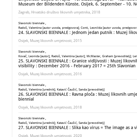
Museum der Bildenden Künste, Osijek, 6. September - 10. 
Zagreb, Hrvatsko društvo likovnih umjetnika, 2018
Slavonski biennale ,
Radoš, Valentina [autor uvoda, predgovora]; Conti, Leonilda [autor uvoda, predgovora]
24. SLAVONSKI BIENNALE : Jednom jedan putnik : Muzej likovn
Osijek, Muzej likovnih umjetnosti, 2015
Slavonski biennale ,
Kovač, Leonida [autor]; Radoš, Valentina [autor]; McMaster, Graham [prevoditelj]; Lend
25. SLAVONSKI BIENNALE : Granice vidljivosti : Muzej likovni
visibility : December 2016 - February 2017 = 25th Slavonian 
Osijek, Muzej likovnih umjetnosti, 2016
Slavonski biennale ,
Radoš, Valentina [urednik]; Katavić Čaušić, Sanda [prevoditelj]
26. SLAVONSKI BIENNALE : Ravna ploča : Muzej likovnih umjetn
biennial
Osijek, Muzej likovnih umjetnosti, 2018
Slavonski biennale ,
Radoš, Valentina [urednik]; Katavić Čaušić, Sanda [prevoditelj]
27. SLAVONSKI BIENNALE : Slika kao virus = The image as a vi
Osijek, Muzej likovnih umjetnosti, 2020