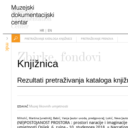
HR
|
EN
PRETRAŽIVANJE KATALOGA KNJIŽNICE
PRETRAŽIVANJE PRINOVA
mdc
Zbirke, fondovi
Knjižnica
Rezultati pretraživanja kataloga knji
Muzej likovnih umjetnosti
IZDAVAČ
Miholić, Martina [urednik]; Babić, Vanja [autor uvoda, predgovora]; Lukić, Neva [auto
(NE)POSTOJANOST PROSTORA : prostori naracije i imaginacije : 
umjetnosti Osijek, 6. rujna - 10. studenoga 2018. = Narration