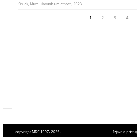
Osijek, Muzej likovnih umjetnosti, 2023
1
2
3
4
copyright MDC 1997.-2026.
Izjava o pristu