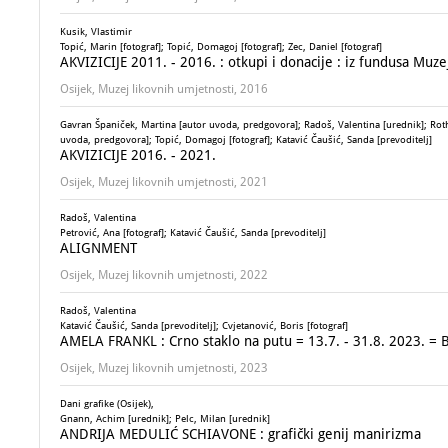
Kusik, Vlastimir
Topić, Marin [fotograf]; Topić, Domagoj [fotograf]; Zec, Daniel [fotograf]
AKVIZICIJE 2011. - 2016. : otkupi i donacije : iz fundusa Muze
Osijek, Muzej likovnih umjetnosti, 2016
Gavran Španiček, Martina [autor uvoda, predgovora]; Radoš, Valentina [urednik]; Roth
uvoda, predgovora]; Topić, Domagoj [fotograf]; Katavić Čaušić, Sanda [prevoditelj]
AKVIZICIJE 2016. - 2021.
Osijek, Muzej likovnih umjetnosti, 2021
Radoš, Valentina
Petrović, Ana [fotograf]; Katavić Čaušić, Sanda [prevoditelj]
ALIGNMENT
Osijek, Muzej likovnih umjetnosti, 2022
Radoš, Valentina
Katavić Čaušić, Sanda [prevoditelj]; Cvjetanović, Boris [fotograf]
AMELA FRANKL : Crno staklo na putu = 13.7. - 31.8. 2023. = B
Osijek, Muzej likovnih umjetnosti, 2023
Dani grafike (Osijek),
Gnann, Achim [urednik]; Pelc, Milan [urednik]
ANDRIJA MEDULIĆ SCHIAVONE : grafički genij manirizma