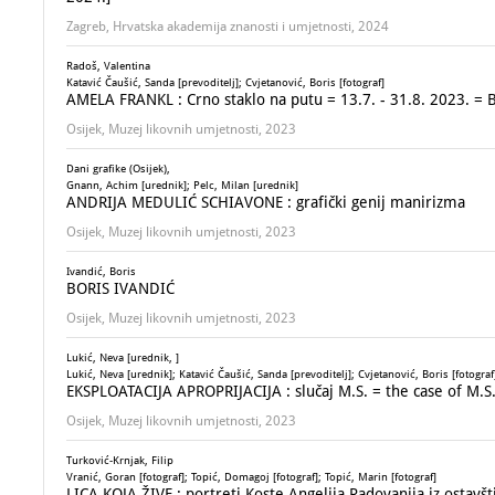
Zagreb, Hrvatska akademija znanosti i umjetnosti, 2024
Radoš, Valentina
Katavić Čaušić, Sanda [prevoditelj]; Cvjetanović, Boris [fotograf]
AMELA FRANKL : Crno staklo na putu = 13.7. - 31.8. 2023. = B
Osijek, Muzej likovnih umjetnosti, 2023
Dani grafike (Osijek),
Gnann, Achim [urednik]; Pelc, Milan [urednik]
ANDRIJA MEDULIĆ SCHIAVONE : grafički genij manirizma
Osijek, Muzej likovnih umjetnosti, 2023
Ivandić, Boris
BORIS IVANDIĆ
Osijek, Muzej likovnih umjetnosti, 2023
Lukić, Neva [urednik, ]
Lukić, Neva [urednik]; Katavić Čaušić, Sanda [prevoditelj]; Cvjetanović, Boris [fotograf
EKSPLOATACIJA APROPRIJACIJA : slučaj M.S. = the case of M.S.
Osijek, Muzej likovnih umjetnosti, 2023
Turković-Krnjak, Filip
Vranić, Goran [fotograf]; Topić, Domagoj [fotograf]; Topić, Marin [fotograf]
LICA KOJA ŽIVE : portreti Koste Angelija Radovanija iz ostavš