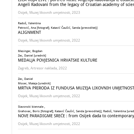
Angeli Radovani from the legacy of Croatian academy of scienc
Osijek, Muzej likovnih umjetnosti, 2023
Radoš, Valentina
Petrović, Ana [fotograf]; Katavić Čaušić, Sanda [prevoditelj]
ALIGNMENT
Osijek, Muzej likovnih umjetnosti, 2022
Mesinger, Bogdan
Zec, Daniel [urednik]
MEDALJA POVJESNICA HRVATSKE KULTURE
Zagreb, Artresor naklada, 2022
Zec, Daniel
Moser, Mateja [urednik]
MRTVA PRIRODA IZ FUNDUSA MUZEJA LIKOVNIH UMJETNOSTI : 2
Osijek, Muzej likovnih umjetnosti, 2022
Slavonski biennale ,
Grahovac, Boris [fotograf]; Katavić Čaušić, Sanda [prevoditelj]; Radoš, Valentina [ured
NOVE PARADIGME SREĆE : from Osijek dada to contemporary c
Osijek, Muzej likovnih umjetnosti, 2022