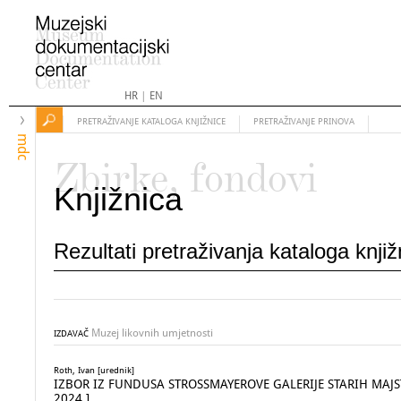
HR
|
EN
PRETRAŽIVANJE KATALOGA KNJIŽNICE
PRETRAŽIVANJE PRINOVA
mdc
Zbirke, fondovi
Knjižnica
Rezultati pretraživanja kataloga knji
Muzej likovnih umjetnosti
IZDAVAČ
Roth, Ivan [urednik]
IZBOR IZ FUNDUSA STROSSMAYEROVE GALERIJE STARIH MAJSTORA 
2024.]