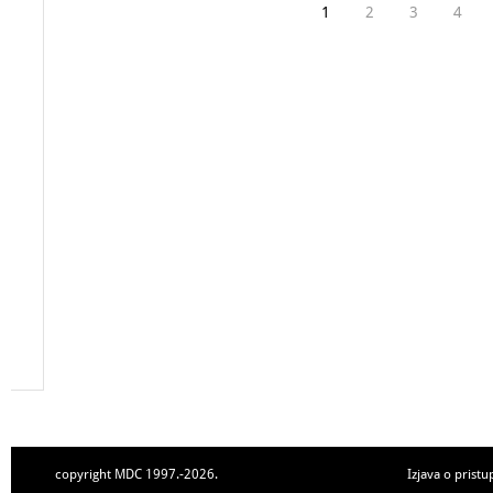
1
2
3
4
copyright MDC 1997.-2026.
Izjava o pristu