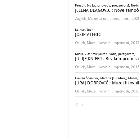
Prosoli, Iva [autor uvoda, predgovora]; Nekić
JELENA BLAGOVIĆ : Nove samoće
Zagreb, Muzej za umjetnost i obrt, 202
Loinjak, Igor
JOSIP ALEBIĆ
Osijek, Muzej likovnih umjetnosti, 201
Kusik, Vlastimir [autor uvoda, predgovora]
JULIJE KNIFER : Bez kompromis
Osijek, Muzej likovnih umjetnosti, 201
Gavran Španiček, Martina [suradnik]; Moser,
JURAJ DOBROVIĆ : Muzej likovnih
Osijek, Muzej likovnih umjetnosti, 202