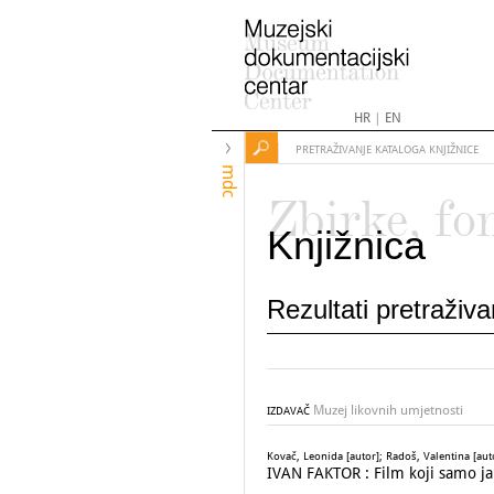
HR
|
EN
PRETRAŽIVANJE KATALOGA KNJIŽNICE
mdc
Zbirke, fo
Knjižnica
Rezultati pretraživ
Muzej likovnih umjetnosti
IZDAVAČ
Kovač, Leonida [autor]; Radoš, Valentina [auto
IVAN FAKTOR : Film koji samo ja 