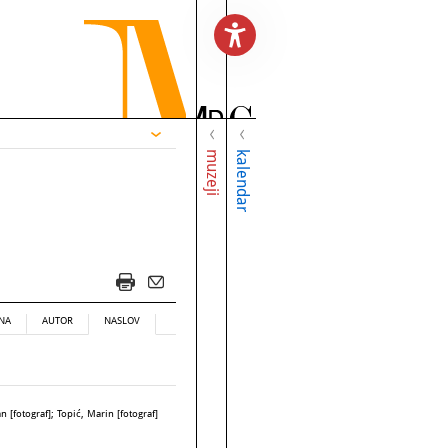
muzeji
kalendar
NA
AUTOR
NASLOV
 [fotograf]; Topić, Marin [fotograf]