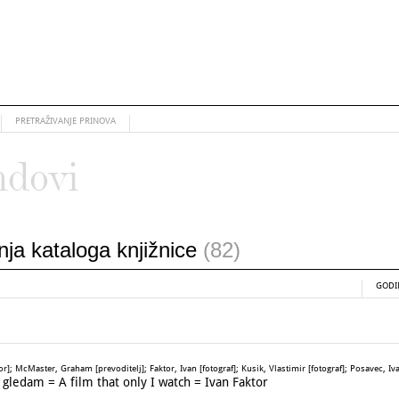
PRETRAŽIVANJE PRINOVA
ndovi
anja kataloga knjižnice
(82)
GODI
r]; McMaster, Graham [prevoditelj]; Faktor, Ivan [fotograf]; Kusik, Vlastimir [fotograf]; Posavec, Ivan
gledam = A film that only I watch = Ivan Faktor