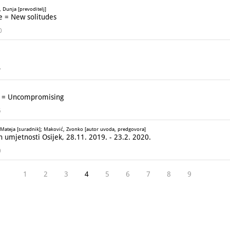
, Dunja [prevoditelj]
 = New solitudes
0
7
a = Uncompromising
5
 Mateja [suradnik]; Maković, Zvonko [autor uvoda, predgovora]
 umjetnosti Osijek, 28.11. 2019. - 23.2. 2020.
0
1
2
3
4
5
6
7
8
9