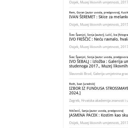
Osijek, Muzej likovnih umjetnosti, 201
Rem, Goran [autor uvoda, predgovora]; Kusik
IVAN ŠEREMET : Skice za melankoli
Osijek, Muzej likovnih umjetnosti, 201
Švec Španjol, Sonja [autor]; Lulić, Iva [fotogra
IVO FRIŠČIĆ : Neću ravnalo, hval
Osijek, Muzej likovnih umjetnosti, 201
Švec Španjol, Sonja [autor uvoda, predgovora]
IVO ŠEBALJ : izložba : Galerija 
studenoga 2017., Muzej likovnih u
Slavonski Brod, Galerija umjetnina gr
Roth, Ivan [urednik]
IZBOR IZ FUNDUSA STROSSMAYEROV
2024.]
Zagreb, Hrvatska akademija znanosti i 
Nikčević, Sanja [autor uvoda, predgovora]
JASMINA PACEK : Kostim kao sku
Osijek, Muzej likovnih umjetnosti, 201