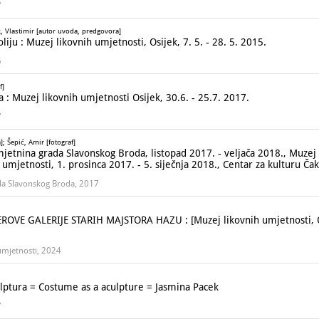
7
, Vlastimir [autor uvoda, predgovora]
ju : Muzej likovnih umjetnosti, Osijek, 7. 5. - 28. 5. 2015.
5
f]
a : Muzej likovnih umjetnosti Osijek, 30.6. - 25.7. 2017.
7
; Šepić, Amir [fotograf]
umjetnina grada Slavonskog Broda, listopad 2017. - veljača 2018., Muzej 
mjetnosti, 1. prosinca 2017. - 5. siječnja 2018., Centar za kulturu Čak
ada Slavonskog Broda, 2017
E GALERIJE STARIH MAJSTORA HAZU : [Muzej likovnih umjetnosti, Osij
umjetnosti, 2024
lptura = Costume as a aculpture = Jasmina Pacek
7