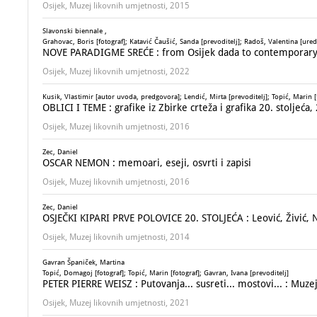
Osijek, Muzej likovnih umjetnosti, 2015
Slavonski biennale ,
Grahovac, Boris [fotograf]; Katavić Čaušić, Sanda [prevoditelj]; Radoš, Valentina [ured
NOVE PARADIGME SREĆE : from Osijek dada to contemporary c
Osijek, Muzej likovnih umjetnosti, 2022
Kusik, Vlastimir [autor uvoda, predgovora]; Lendić, Mirta [prevoditelj]; Topić, Marin [
OBLICI I TEME : grafike iz Zbirke crteža i grafika 20. stoljeća
Osijek, Muzej likovnih umjetnosti, 2016
Zec, Daniel
OSCAR NEMON : memoari, eseji, osvrti i zapisi
Osijek, Muzej likovnih umjetnosti, 2016
Zec, Daniel
OSJEČKI KIPARI PRVE POLOVICE 20. STOLJEĆA : Leović, Živić, 
Osijek, Muzej likovnih umjetnosti, 2014
Gavran Španiček, Martina
Topić, Domagoj [fotograf]; Topić, Marin [fotograf]; Gavran, Ivana [prevoditelj]
PETER PIERRE WEISZ : Putovanja... susreti... mostovi... : Muze
Osijek, Muzej likovnih umjetnosti, 2021