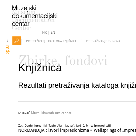
HR
|
EN
PRETRAŽIVANJE KATALOGA KNJIŽNICE
PRETRAŽIVANJE PRINOVA
mdc
Zbirke, fondovi
Knjižnica
Rezultati pretraživanja kataloga knji
Muzej likovnih umjetnosti
IZDAVAČ
Zec, Daniel [urednik]; Tapie, Alain [autor]; Jakšić, Mirta [prevoditelj]
NORMANDIJA : izvori impresionizma = Wellsprings of Impre