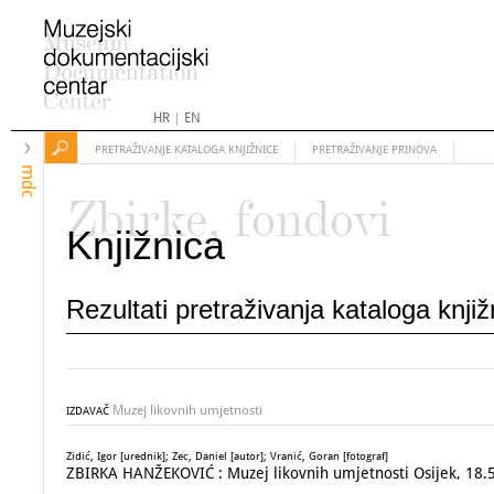
HR
|
EN
PRETRAŽIVANJE KATALOGA KNJIŽNICE
PRETRAŽIVANJE PRINOVA
mdc
Zbirke, fondovi
Knjižnica
Rezultati pretraživanja kataloga knji
Muzej likovnih umjetnosti
IZDAVAČ
Zidić, Igor [urednik]; Zec, Daniel [autor]; Vranić, Goran [fotograf]
ZBIRKA HANŽEKOVIĆ : Muzej likovnih umjetnosti Osijek, 18.5.