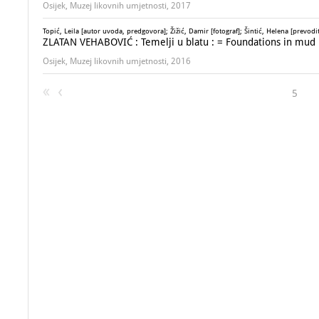
Osijek, Muzej likovnih umjetnosti, 2017
Topić, Leila [autor uvoda, predgovora]; Žižić, Damir [fotograf]; Šintić, Helena [prevodit
ZLATAN VEHABOVIĆ : Temelji u blatu :
= Foundations in mud
Osijek, Muzej likovnih umjetnosti, 2016
5