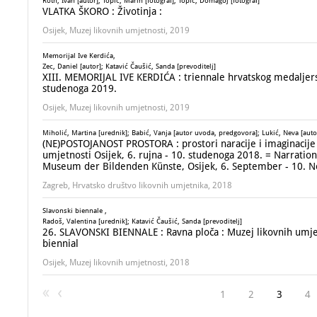
Roth, Ivan [autor]; Topić, Marin [fotograf]; Topić, Domagoj [fotograf]
VLATKA ŠKORO : Životinja :
Osijek, Muzej likovnih umjetnosti, 2019
Memorijal Ive Kerdića,
Zec, Daniel [autor]; Katavić Čaušić, Sanda [prevoditelj]
XIII. MEMORIJAL IVE KERDIĆA : triennale hrvatskog medaljerstv
studenoga 2019.
Osijek, Muzej likovnih umjetnosti, 2019
Miholić, Martina [urednik]; Babić, Vanja [autor uvoda, predgovora]; Lukić, Neva [auto
(NE)POSTOJANOST PROSTORA : prostori naracije i imaginacije : 
umjetnosti Osijek, 6. rujna - 10. studenoga 2018. = Narration
Museum der Bildenden Künste, Osijek, 6. September - 10. 
Zagreb, Hrvatsko društvo likovnih umjetnika, 2018
Slavonski biennale ,
Radoš, Valentina [urednik]; Katavić Čaušić, Sanda [prevoditelj]
26. SLAVONSKI BIENNALE : Ravna ploča : Muzej likovnih umjetn
biennial
Osijek, Muzej likovnih umjetnosti, 2018
1
2
3
4