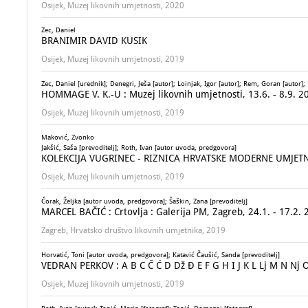
Osijek, Muzej likovnih umjetnosti, 2020
Zec, Daniel
BRANIMIR DAVID KUSIK
Osijek, Muzej likovnih umjetnosti, 2019
Zec, Daniel [urednik]; Denegri, Ješa [autor]; Loinjak, Igor [autor]; Rem, Goran [autor];
HOMMAGE V. K.-U : Muzej likovnih umjetnosti, 13.6. - 8.9. 2
Osijek, Muzej likovnih umjetnosti, 2019
Maković, Zvonko
Jakšić, Saša [prevoditelj]; Roth, Ivan [autor uvoda, predgovora]
KOLEKCIJA VUGRINEC - RIZNICA HRVATSKE MODERNE UMJETN
Osijek, Muzej likovnih umjetnosti, 2019
Čorak, Željka [autor uvoda, predgovora]; Šaškin, Zana [prevoditelj]
MARCEL BAČIĆ : Crtovlja : Galerija PM, Zagreb, 24.1. - 17.2. 2
Zagreb, Hrvatsko društvo likovnih umjetnika, 2019
Horvatić, Toni [autor uvoda, predgovora]; Katavić Čaušić, Sanda [prevoditelj]
VEDRAN PERKOV : A B C Č Ć D Dž Đ E F G H I J K L Lj M N Nj O 
Osijek, Muzej likovnih umjetnosti, 2019