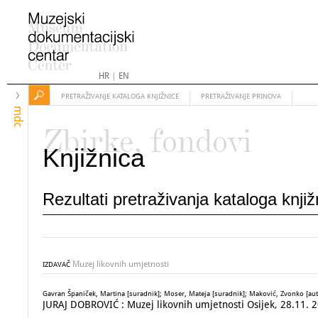
HR
|
EN
PRETRAŽIVANJE KATALOGA KNJIŽNICE
PRETRAŽIVANJE PRINOVA
mdc
Zbirke, fondovi
Knjižnica
Rezultati pretraživanja kataloga knji
Muzej likovnih umjetnosti
IZDAVAČ
Gavran Španiček, Martina [suradnik]; Moser, Mateja [suradnik]; Maković, Zvonko [au
JURAJ DOBROVIĆ : Muzej likovnih umjetnosti Osijek, 28.11. 2