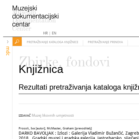
HR
|
EN
PRETRAŽIVANJE KATALOGA KNJIŽNICE
PRETRAŽIVANJE PRINOVA
mdc
Zbirke, fondovi
Knjižnica
Rezultati pretraživanja kataloga knji
Muzej likovnih umjetnosti
IZDAVAČ
Prosoli, Iva [autor]; McMaster, Graham [prevoditelj]
DARKO BAVOLJAK : Izlozi : Galerija Vladimir Bužančić, Zagreb, 
2018., Gradski muzej i gradska galerija, Jastrebarsko, siječanj