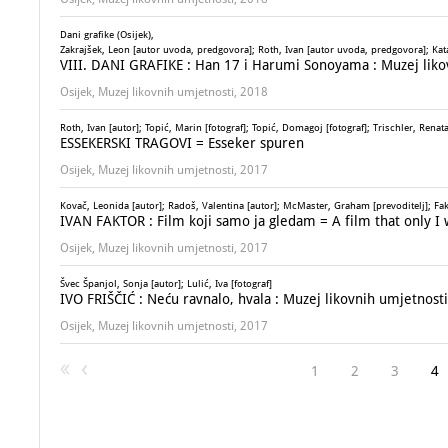
Dani grafike (Osijek),
Zakrajšek, Leon [autor uvoda, predgovora]; Roth, Ivan [autor uvoda, predgovora]; Katav
VIII. DANI GRAFIKE : Han 17 i Harumi Sonoyama : Muzej likovn
Osijek, Muzej likovnih umjetnosti, 2018
Roth, Ivan [autor]; Topić, Marin [fotograf]; Topić, Domagoj [fotograf]; Trischler, Rena
ESSEKERSKI TRAGOVI = Esseker spuren
Osijek, Muzej likovnih umjetnosti, 2017
Kovač, Leonida [autor]; Radoš, Valentina [autor]; McMaster, Graham [prevoditelj]; Faktor
IVAN FAKTOR : Film koji samo ja gledam = A film that only I 
Osijek, Muzej likovnih umjetnosti, 2017
Švec Španjol, Sonja [autor]; Lulić, Iva [fotograf]
IVO FRIŠČIĆ : Neću ravnalo, hvala : Muzej likovnih umjetnosti 
Osijek, Muzej likovnih umjetnosti, 2017
1
2
3
4