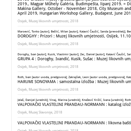
2019., Magyar Műhely Galéria, Budimpešta, lipanj 2019. = Di
Makina Gallery, October - November 2018, City Museum and C
April 2019, Hungarian Workshop Gallery, Budapest, June 20
Osijek, Muzej likovnih umjetnosti, 2018
Maroević, Tonko [autor]; Bešlić, Milan [autor]; Katavić Čaušić, Sanda [prevoditelj]; Ber
DOROGHY : Prizori : Muzej likovnih umjetnosti, Osijek, 11.10
Osijek, Muzej likovnih umjetnosti, 2018
Doroghy, Ivan [autor]; Kusik, Vlastimir [autor]; Zec, Daniel [autor]; Katavić Čaušić, Sa
GRUPA 4 : Doroghy, Ivandić, Kusik, Sušac : Muzej likovnih umj
Osijek, Muzej likovnih umjetnosti, 2018
Roth, Ivan [autor uvoda, predgovora]; Zakrajšek, Leon [autor uvoda, predgovora]; Katav
HARUMI SONOYAMA : samostalna izložba : Muzej likovnih umjet
Osijek, Muzej likovnih umjetnosti, 2018
Jelaš, Danijel [urednik]; Vinaj, Marina [urednik]; Knežević Križić, Ivana [urednik]; Rot
VALPOVAČKI VLASTELINI PRANDAU-NORMANN : katalog izložbe O
Osijek, Muzej Slavonije, 2018
VALPOVAČKI VLASTELINI PRANDAU-NORMANN : likovna baština :
Osijek, Muzej likovnih umjetnosti, 2018