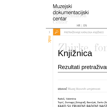
HR
|
EN
PRETRAŽIVANJE KATALOGA KNJIŽNICE
mdc
Zbirke, fo
Knjižnica
Rezultati pretraživ
Muzej likovnih umjetnosti
IZDAVAČ
Radoš, Valentina
Topić, Domagoj [fotograf]; Bavoljak, Darko [fo
KAKO SU FRUKOVI RADOVI NASTAVIL