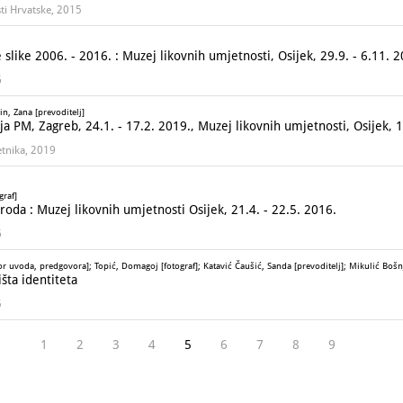
ti Hrvatske, 2015
like 2006. - 2016. : Muzej likovnih umjetnosti, Osijek, 29.9. - 6.11. 2
6
n, Zana [prevoditelj]
a PM, Zagreb, 24.1. - 17.2. 2019., Muzej likovnih umjetnosti, Osijek, 1
etnika, 2019
graf]
da : Muzej likovnih umjetnosti Osijek, 21.4. - 22.5. 2016.
6
or uvoda, predgovora]; Topić, Domagoj [fotograf]; Katavić Čaušić, Sanda [prevoditelj]; Mikulić Bošnj
ta identiteta
5
1
2
3
4
5
6
7
8
9