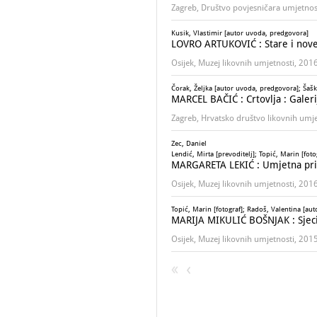
Zagreb, Društvo povjesničara umjetnos
Kusik, Vlastimir [autor uvoda, predgovora]
LOVRO ARTUKOVIĆ : Stare i nove s
Osijek, Muzej likovnih umjetnosti, 201
Čorak, Željka [autor uvoda, predgovora]; Šaški
MARCEL BAČIĆ : Crtovlja : Galerij
Zagreb, Hrvatsko društvo likovnih umj
Zec, Daniel
Lendić, Mirta [prevoditelj]; Topić, Marin [foto
MARGARETA LEKIĆ : Umjetna priro
Osijek, Muzej likovnih umjetnosti, 201
Topić, Marin [fotograf]; Radoš, Valentina [aut
MARIJA MIKULIĆ BOŠNJAK : Sjeciš
Osijek, Muzej likovnih umjetnosti, 201