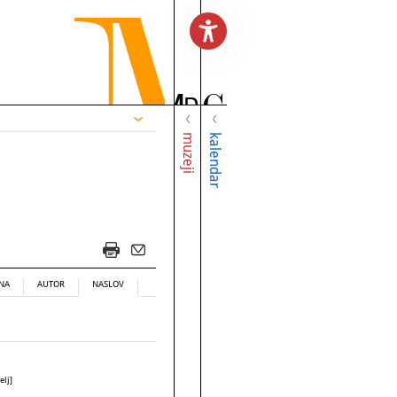
muzeji
kalendar
NA
AUTOR
NASLOV
elj]