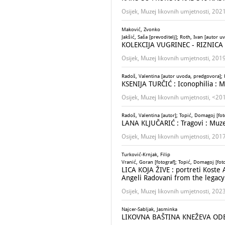
Osijek, Muzej likovnih umjetnosti, 202
Maković, Zvonko
Jakšić, Saša [prevoditelj]; Roth, Ivan [autor 
KOLEKCIJA VUGRINEC - RIZNIC
Osijek, Muzej likovnih umjetnosti, 201
Radoš, Valentina [autor uvoda, predgovora]; Ka
KSENIJA TURČIĆ : Iconophilia : M
Osijek, Muzej likovnih umjetnosti, <20
Radoš, Valentina [autor]; Topić, Domagoj [foto
LANA KLJUČARIĆ : Tragovi : Muzej
Osijek, Muzej likovnih umjetnosti, 201
Turković-Krnjak, Filip
Vranić, Goran [fotograf]; Topić, Domagoj [foto
LICA KOJA ŽIVE : portreti Koste 
Angeli Radovani from the legacy 
Osijek, Muzej likovnih umjetnosti, 202
Najcer-Sabljak, Jasminka
LIKOVNA BAŠTINA KNEŽEVA ODE