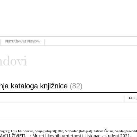
PRETRAŽIVANJE PRINOVA
ndovi
anja kataloga knjižnice
(82)
GODI
tograf]; Fruk Mundorfer, Sonja [fotograf]; Olić, Slobodan [fotograf]; Katavić Čaušić, Sanda [prevodit
I ŽIVJETI... : Muzej likovnih umjetnosti, listopad - studeni 2021.