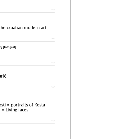
 the croatian modern art
j [fotograf]
arić
sti = portraits of Kosta
 = Living faces