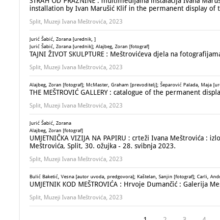
STRAH OD PRAZNINE : multimedijalna instalacija Ivana Maruš
installation by Ivan Marušić Klif in the permanent display of
Split, Muzeji Ivana Meštrovića, 2023
Jurić Šabić, Zorana [urednik, ]
Jurić Šabić, Zorana [urednik]; Alajbeg, Zoran [fotograf]
TAJNI ŽIVOT SKULPTURE : Meštrovićeva djela na fotografijama
Split, Muzeji Ivana Meštrovića, 2023
Alajbeg, Zoran [fotograf]; McMaster, Graham [prevoditelj]; Šeparović Palada, Maja [ure
THE MEŠTROVIĆ GALLERY : catalogue of the permanent displ
Split, Muzeji Ivana Meštrovića, 2023
Jurić Šabić, Zorana
Alajbeg, Zoran [fotograf]
UMJETNIČKA VIZIJA NA PAPIRU : crteži Ivana Meštrovića : izl
Meštrovića, Split, 30. ožujka - 28. svibnja 2023.
Split, Muzeji Ivana Meštrovića, 2023
Bulić Baketić, Vesna [autor uvoda, predgovora]; Kaštelan, Sanjin [fotograf]; Carli, Andr
UMJETNIK KOD MEŠTROVIĆA : Hrvoje Dumančić : Galerija Meštro
Split, Muzeji Ivana Meštrovića, 2023
1
2
3
4