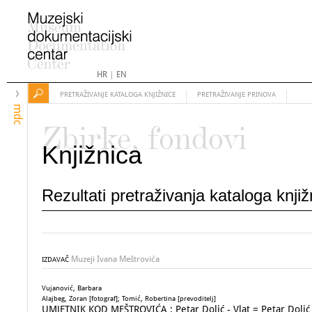
HR
|
EN
PRETRAŽIVANJE KATALOGA KNJIŽNICE
PRETRAŽIVANJE PRINOVA
mdc
Zbirke, fondovi
Knjižnica
Rezultati pretraživanja kataloga knji
Muzeji Ivana Meštrovića
IZDAVAČ
Vujanović, Barbara
Alajbeg, Zoran [fotograf]; Tomić, Robertina [prevoditelj]
UMJETNIK KOD MEŠTROVIĆA : Petar Dolić - Vlat = Petar Dolić - B