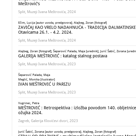
Meštrović's
Split, Muzeji Ivana Meštrovića, 2024
Ečim, Lucija [autor uvoda, predgovora]; Alajbeg, Zoran [fotograf]
ZAVIČAJ KAO VRELO NADAHNUĆA - TRADICIJA DALMATINSKE Z
Otavicama 26.1. - 4.2. 2024.
Split, Muzeji Ivana Meštrovića, 2024
Alajbeg, Zoran [fotograf]; Šeparović Palada, Maja [urednik]; Jurić Šabić, Zorana [uredn
GALERIJA MEŠTROVIĆ : katalog stalnog postava
Split, Muzeji Ivana Meštrovića, 2023
Šeparović Palada, Maja
Meglić, Monika [ilustrator]
IVAN MEŠTROVIĆ U PARIZU
Split, Muzeji Ivana Meštrovića, 2023
Vugrinec, Petra
MEŠTROVIĆ : Retrospektiva : izložba povodom 140. obljetnice 
ožujka 2024.
Zagreb, Galerija Klovićevi dvori, 2023
Jurić Šabić, Zorana [autor uvoda, predgovora]; Alajbeg, Zoran [fotograf]