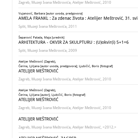
Zagreb, Muzeji Ivana Meštrovića, Atelijer Meštrović, 2010
Vujanović, Barbara [autor uvoda, predgovora]
AMELA FRANKL : Za zdenac života : Atelijer Meštrović, 31. svi
Split, Muzeji Ivana Meštrovića, 2011
Šeparović Palada, Maja [urednik]
ARHITEKTURA - OKVIR ZA SKULPTURU : (U)okvir(i) 5+1=6
Split, Muzeji Ivana Meštrovića, 2009
Atelijer Meštrović (Zagreb),
Čerina, Ljiljana [autor uvoda, predgovora]; Ljubičić, Boris [fotograf]
ATELIJER MEŠTROVIĆ
Zagreb, Muzeji Ivana Meštrovića, Atelijer Meštrović, 2010
Atelijer Meštrović (Zagreb),
Čerina, Ljiljana [autor]; Ljubičić, Boris [fotograf]
ATELIJER MEŠTROVIĆ
Zagreb, Muzeji Ivana Meštrovića, Atelijer Meštrović, 2010
ATELIJER MEŠTROVIĆ
Zagreb, Muzeji Ivana Meštrovića, Atelijer Meštrović, <2012.>