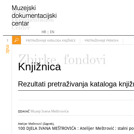
HR
|
EN
PRETRAŽIVANJE KATALOGA KNJIŽNICE
PRETRAŽIVANJE PRINOVA
mdc
Zbirke, fondovi
Knjižnica
Rezultati pretraživanja kataloga knji
Muzeji Ivana Meštrovića
IZDAVAČ
Atelijer Meštrović (Zagreb),
100 DJELA IVANA MEŠTROVIĆA : Atelijer Meštrović : stalni po