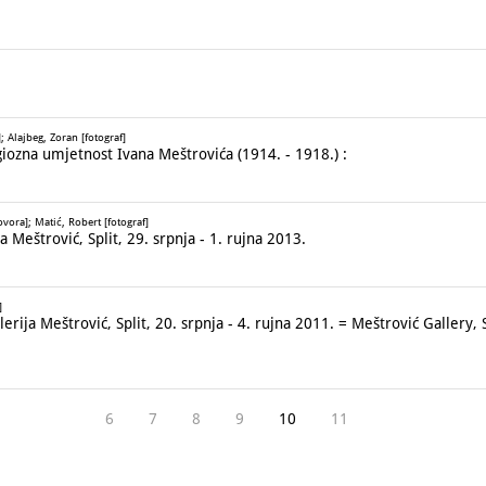
 Alajbeg, Zoran [fotograf]
ozna umjetnost Ivana Meštrovića (1914. - 1918.) :
ora]; Matić, Robert [fotograf]
 Meštrović, Split, 29. srpnja - 1. rujna 2013.
]
ija Meštrović, Split, 20. srpnja - 4. rujna 2011. = Meštrović Gallery, 
6
7
8
9
10
11