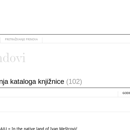
PRETRAŽIVANJE PRINOVA
ndovi
anja kataloga knjižnice
(102)
GODI
= In the native land of Ivan Meštrović