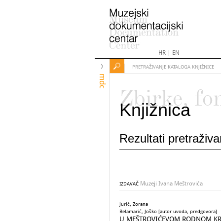
HR
|
EN
PRETRAŽIVANJE KATALOGA KNJIŽNICE
mdc
Zbirke, fo
Knjižnica
Rezultati pretraživ
Muzeji Ivana Meštrovića
IZDAVAČ
Jurić, Zorana
Belamarić, Joško [autor uvoda, predgovora]
U MEŠTROVIĆEVOM RODNOM KRAJU 