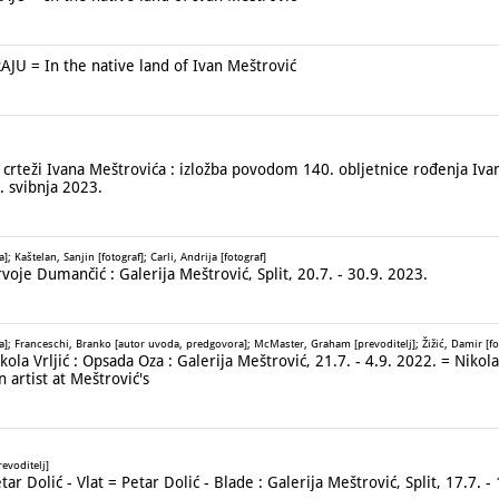
= In the native land of Ivan Meštrović
rteži Ivana Meštrovića : izložba povodom 140. obljetnice rođenja Ivan
8. svibnja 2023.
 Kaštelan, Sanjin [fotograf]; Carli, Andrija [fotograf]
e Dumančić : Galerija Meštrović, Split, 20.7. - 30.9. 2023.
a]; Franceschi, Branko [autor uvoda, predgovora]; McMaster, Graham [prevoditelj]; Žižić, Damir [fo
 Vrljić : Opsada Oza : Galerija Meštrović, 21.7. - 4.9. 2022. = Nikola V
 artist at Meštrović's
revoditelj]
olić - Vlat = Petar Dolić - Blade : Galerija Meštrović, Split, 17.7. - 1