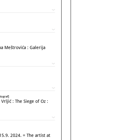
a Meštrovića : Galerija
tograf]
rljić : The Siege of Oz :
5.9. 2024. = The artist at