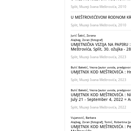
Split, Muzeji Ivana Meštrovića, 2010
U MEŠTROVIĆEVOM RODNOM KRAJU 
Split, Muzeji Ivana Meštrovića, 2010
Jurić Šabić, Zorana
Alajbeg, Zoran [fotograf]
UMJETNIČKA VIZIJA NA PAPIRU : c
Meštrovića, Split, 30. ožujka - 2
Split, Muzeji Ivana Meštrovića, 2023
Bulić Baketić, Vesna [autor uvoda, predgovora];
UMJETNIK KOD MEŠTROVIĆA : Hrvoj
Split, Muzeji Ivana Meštrovića, 2023
Bulić Baketić, Vesna [autor uvoda, predgovor
UMJETNIK KOD MEŠTROVIĆA : Nikola
July 21 - September 4, 2022 = An
Split, Muzeji Ivana Meštrovića, 2022
Vujanović, Barbara
Alajbeg, Zoran [fotograf]; Tomić, Robertina [p
UMJETNIK KOD MEŠTROVIĆA : Petar D