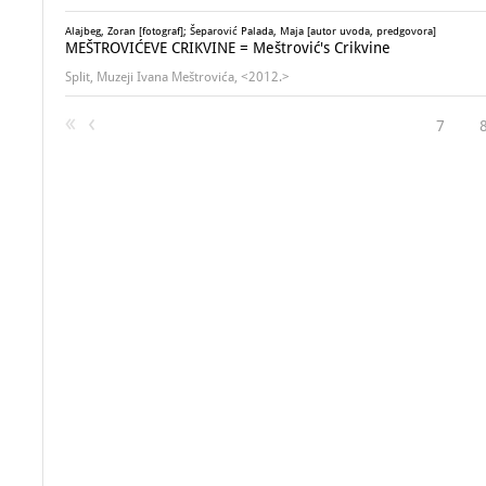
Alajbeg, Zoran [fotograf]; Šeparović Palada, Maja [autor uvoda, predgovora]
MEŠTROVIĆEVE CRIKVINE = Meštrović's Crikvine
Split, Muzeji Ivana Meštrovića, <2012.>
7