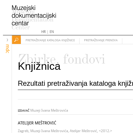
HR
|
EN
PRETRAŽIVANJE KATALOGA KNJIŽNICE
PRETRAŽIVANJE PRINOVA
mdc
Zbirke, fondovi
Knjižnica
Rezultati pretraživanja kataloga knji
Muzeji Ivana Meštrovića
IZDAVAČ
ATELIJER MEŠTROVIĆ
Zagreb, Muzeji Ivana Meštrovića, Atelijer Meštrović, <2012.>