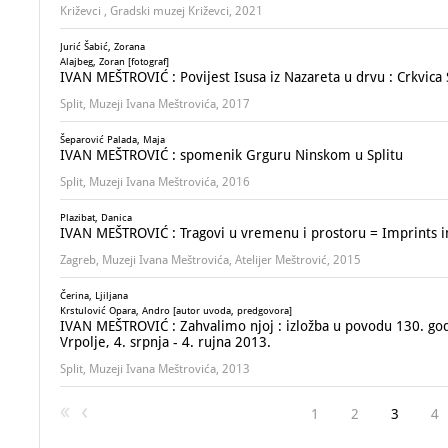
Križevci , Gradski muzej Križevci, 2021
Jurić Šabić, Zorana
Alajbeg, Zoran [fotograf]
IVAN MEŠTROVIĆ : Povijest Isusa iz Nazareta u drvu : Crkvica S
Split, Muzeji Ivana Meštrovića, 2017
Šeparović Palada, Maja
IVAN MEŠTROVIĆ : spomenik Grguru Ninskom u Splitu
Split, Muzeji Ivana Meštrovića, 2016
Plazibat, Danica
IVAN MEŠTROVIĆ : Tragovi u vremenu i prostoru = Imprints i
Zagreb, Muzeji Ivana Meštrovića, Atelijer Meštrović, 2015
Čerina, Ljiljana
Krstulović Opara, Andro [autor uvoda, predgovora]
IVAN MEŠTROVIĆ : Zahvalimo njoj : izložba u povodu 130. god
Vrpolje, 4. srpnja - 4. rujna 2013.
Split, Muzeji Ivana Meštrovića, 2013
1
2
3
4