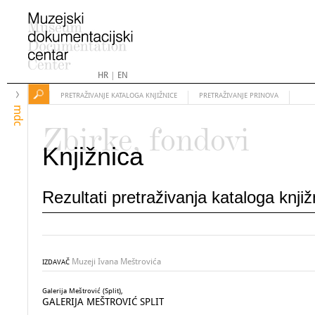
HR
|
EN
PRETRAŽIVANJE KATALOGA KNJIŽNICE
PRETRAŽIVANJE PRINOVA
mdc
Zbirke, fondovi
Knjižnica
Rezultati pretraživanja kataloga knji
Muzeji Ivana Meštrovića
IZDAVAČ
Galerija Meštrović (Split),
GALERIJA MEŠTROVIĆ SPLIT