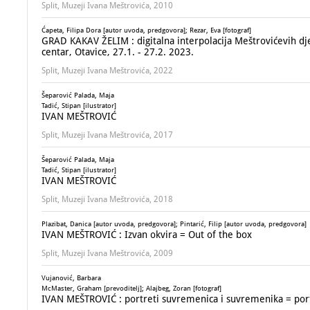
Split, Muzeji Ivana Meštrovića, 2010
Ćapeta, Filipa Dora [autor uvoda, predgovora]; Rezar, Eva [fotograf]
GRAD KAKAV ŽELIM : digitalna interpolacija Meštrovićevih djela
centar, Otavice, 27.1. - 27.2. 2023.
Split, Muzeji Ivana Meštrovića, 2022
Šeparović Palada, Maja
Tadić, Stipan [ilustrator]
IVAN MEŠTROVIĆ
Split, Muzeji Ivana Meštrovića, 2017
Šeparović Palada, Maja
Tadić, Stipan [ilustrator]
IVAN MEŠTROVIĆ
Split, Muzeji Ivana Meštrovića, 2018
Plazibat, Danica [autor uvoda, predgovora]; Pintarić, Filip [autor uvoda, predgovora]
IVAN MEŠTROVIĆ : Izvan okvira = Out of the box
Split, Muzeji Ivana Meštrovića, 2009
Vujanović, Barbara
McMaster, Graham [prevoditelj]; Alajbeg, Zoran [fotograf]
IVAN MEŠTROVIĆ : portreti suvremenica i suvremenika = por