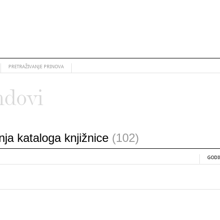
PRETRAŽIVANJE PRINOVA
ndovi
anja kataloga knjižnice
(102)
GODI