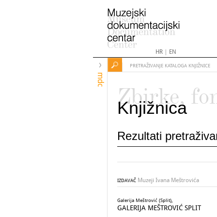
HR
|
EN
PRETRAŽIVANJE KATALOGA KNJIŽNICE
mdc
Zbirke, fo
Knjižnica
Rezultati pretraživ
Muzeji Ivana Meštrovića
IZDAVAČ
Galerija Meštrović (Split),
GALERIJA MEŠTROVIĆ SPLIT