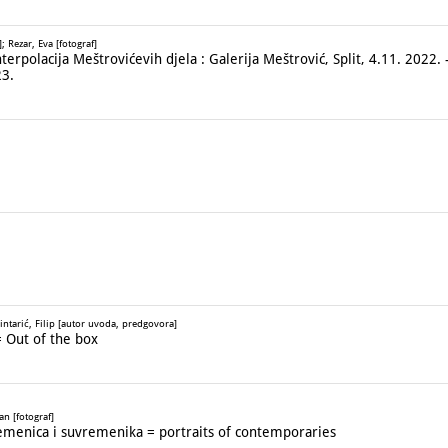
 Rezar, Eva [fotograf]
rpolacija Meštrovićevih djela : Galerija Meštrović, Split, 4.11. 2022. -
23.
intarić, Filip [autor uvoda, predgovora]
 Out of the box
n [fotograf]
emenica i suvremenika = portraits of contemporaries