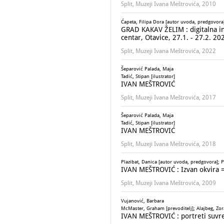
Split, Muzeji Ivana Meštrovića, 2010
Ćapeta, Filipa Dora [autor uvoda, predgovora];
GRAD KAKAV ŽELIM : digitalna inte
centar, Otavice, 27.1. - 27.2. 20
Split, Muzeji Ivana Meštrovića, 2022
Šeparović Palada, Maja
Tadić, Stipan [ilustrator]
IVAN MEŠTROVIĆ
Split, Muzeji Ivana Meštrovića, 2017
Šeparović Palada, Maja
Tadić, Stipan [ilustrator]
IVAN MEŠTROVIĆ
Split, Muzeji Ivana Meštrovića, 2018
Plazibat, Danica [autor uvoda, predgovora]; P
IVAN MEŠTROVIĆ : Izvan okvira =
Split, Muzeji Ivana Meštrovića, 2009
Vujanović, Barbara
McMaster, Graham [prevoditelj]; Alajbeg, Zora
IVAN MEŠTROVIĆ : portreti suvr