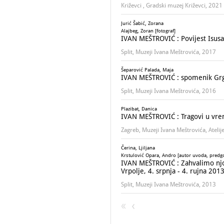
Križevci , Gradski muzej Križevci, 2021
Jurić Šabić, Zorana
Alajbeg, Zoran [fotograf]
IVAN MEŠTROVIĆ : Povijest Isusa 
Split, Muzeji Ivana Meštrovića, 2017
Šeparović Palada, Maja
IVAN MEŠTROVIĆ : spomenik Grg
Split, Muzeji Ivana Meštrovića, 2016
Plazibat, Danica
IVAN MEŠTROVIĆ : Tragovi u vre
Zagreb, Muzeji Ivana Meštrovića, Atelij
Čerina, Ljiljana
Krstulović Opara, Andro [autor uvoda, predg
IVAN MEŠTROVIĆ : Zahvalimo njoj
Vrpolje, 4. srpnja - 4. rujna 2013
Split, Muzeji Ivana Meštrovića, 2013