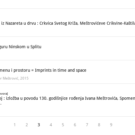
iz Nazareta u drvu : Crkvica Svetog Križa, Meštrovićeve Crikvine-Kaštila
uru Ninskom u Splitu
menu i prostoru = Imprints in time and space
er Meštrović, 2015
ovora]
 : izložba u povodu 130. godišnjice rođenja Ivana Meštrovića, Spomen-
.
1
2
3
4
5
6
7
8
9