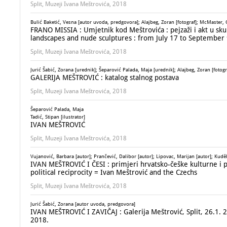
Split, Muzeji Ivana Meštrovića, 2018
Bulić Baketić, Vesna [autor uvoda, predgovora]; Alajbeg, Zoran [fotograf]; McMaster,
FRANO MISSIA : Umjetnik kod Meštrovića : pejzaži i akt u sku
landscapes and nude sculptures : from July 17 to September 
Split, Muzeji Ivana Meštrovića, 2018
Jurić Šabić, Zorana [urednik]; Šeparović Palada, Maja [urednik]; Alajbeg, Zoran [fotogr
GALERIJA MEŠTROVIĆ : katalog stalnog postava
Split, Muzeji Ivana Meštrovića, 2018
Šeparović Palada, Maja
Tadić, Stipan [ilustrator]
IVAN MEŠTROVIĆ
Split, Muzeji Ivana Meštrovića, 2018
Vujanović, Barbara [autor]; Prančević, Dalibor [autor]; Lipovac, Marijan [autor]; Kudĕla
IVAN MEŠTROVIĆ I ČESI : primjeri hrvatsko-češke kulturne i p
political reciprocity = Ivan Meštrović and the Czechs
Split, Muzeji Ivana Meštrovića, 2018
Jurić Šabić, Zorana [autor uvoda, predgovora]
IVAN MEŠTROVIĆ I ZAVIČAJ : Galerija Meštrović, Split, 26.1. 2
2018.