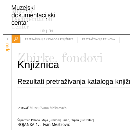
HR
|
EN
PRETRAŽIVANJE KATALOGA KNJIŽNICE
PRETRAŽIVANJE PRINOVA
mdc
Zbirke, fondovi
Knjižnica
Rezultati pretraživanja kataloga knji
Muzeji Ivana Meštrovića
IZDAVAČ
Šeparović Palada, Maja [urednik]; Tadić, Stipan [ilustrator]
BOJANKA 1. : Ivan Meštrović