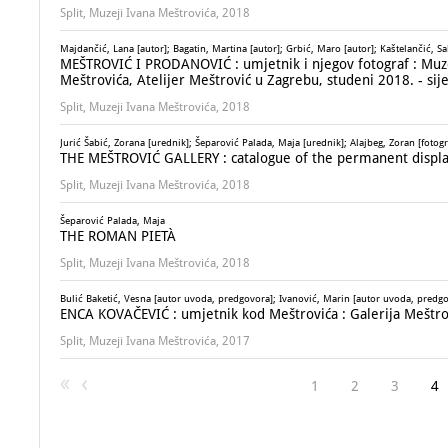
Split, Muzeji Ivana Meštrovića, 2018
Majdančić, Lana [autor]; Bagatin, Martina [autor]; Grbić, Maro [autor]; Kaštelančić, Sa
MEŠTROVIĆ I PRODANOVIĆ : umjetnik i njegov fotograf : Muzej 
Meštrovića, Atelijer Meštrović u Zagrebu, studeni 2018. - sij
Split, Muzeji Ivana Meštrovića, 2018
Jurić Šabić, Zorana [urednik]; Šeparović Palada, Maja [urednik]; Alajbeg, Zoran [fotog
THE MEŠTROVIĆ GALLERY : catalogue of the permanent displ
Split, Muzeji Ivana Meštrovića, 2018
Šeparović Palada, Maja
THE ROMAN PIETÀ
Split, Muzeji Ivana Meštrovića, 2018
Bulić Baketić, Vesna [autor uvoda, predgovora]; Ivanović, Marin [autor uvoda, predgov
ENCA KOVAČEVIĆ : umjetnik kod Meštrovića : Galerija Meštrovi
Split, Muzeji Ivana Meštrovića, 2017
1
2
3
4