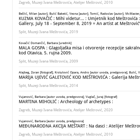
Zagreb, Muzeji Ivana Meštrovića, Atelijer Meštrović, 2010
Bešlić, Milan [autor]; Bulić Baketić, Vesna [autor]; Tomić, Radoslav [autor]; McMaster,
KUZMA KOVAČIĆ : Mihi videtur... : Umjetnik kod Meštrovića : G
Gallery, July 18 - September 8, 2019 = An artist at Meštrović'
Split, Muzeji Ivana Meštrovića, 2019
Kovačić Domančić, Barbara [urednik]
MALA GOSPA : Glagoljaška misa i otvorenje recepcije sakral
kod Otavica, 5. rujna 2009.
Split, Muzeji Ivana Meštrovića, 2009
Alajbeg, Zoran [fotograf]; Krstulović Opara, Andro [autor uvoda, predgovora]; Bulić,
MARIJA UJEVIĆ GALETOVIĆ KOD MEŠTROVIĆA : Galerija Meštrovi
Split, Muzeji Ivana Meštrovića, 2014
Vujanović, Barbara [autor uvoda, predgovora]; Vuglač, Juraj [fotograf]
MARTINA MIHOLIĆ : Archeology of archetypes :
Zagreb, Muzeji Ivana Meštrovića, Atelijer Meštrović, 2020
Vujanović, Barbara [autor uvoda, predgovora]
MEĐUNARODNA AKCIJA MEŠTART : Na dasci : Atelijer Meštrović
Zagreb, Muzeji Ivana Meštrovića, Atelijer Meštrović, 2010