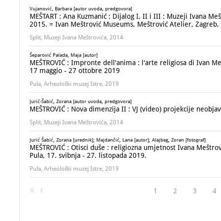
Vujanović, Barbara [autor uvoda, predgovora]
MEŠTART : Ana Kuzmanić : Dijalog I, II i III : Muzeji Ivana Meš
2015. = Ivan Meštrović Museums, Meštrović Atelier, Zagreb, 
Split, Muzeji Ivana Meštrovića, 2014
Šeparović Palada, Maja [autor]
MEŠTROVIĆ : Impronte dell'anima : l'arte religiosa di Ivan Meš
17 maggio - 27 ottobre 2019
Pula, Arheološki muzej Istre, 2019
Jurić-Šabić, Zorana [autor uvoda, predgovora]
MEŠTROVIĆ : Nova dimenzija II : VJ (video) projekcije neobjavl
Split, Muzeji Ivana Meštrovića, 2014
Jurić Šabić, Zorana [urednik]; Majdančić, Lana [autor]; Alajbeg, Zoran [fotograf]
MEŠTROVIĆ : Otisci duše : religiozna umjetnost Ivana Meštrovi
Pula, 17. svibnja - 27. listopada 2019.
Pula, Arheološki muzej Istre, 2019
1
2
3
4