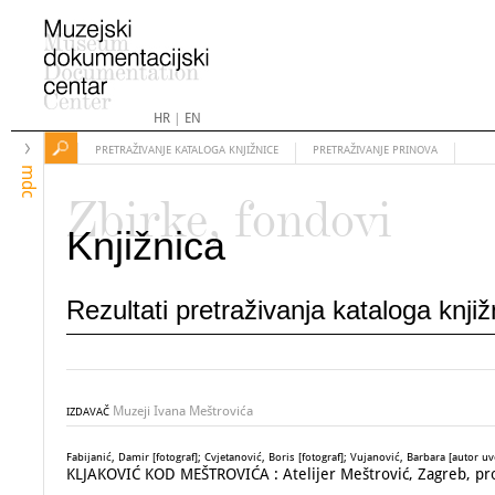
HR
|
EN
PRETRAŽIVANJE KATALOGA KNJIŽNICE
PRETRAŽIVANJE PRINOVA
mdc
Zbirke, fondovi
Knjižnica
Rezultati pretraživanja kataloga knji
Muzeji Ivana Meštrovića
IZDAVAČ
Fabijanić, Damir [fotograf]; Cvjetanović, Boris [fotograf]; Vujanović, Barbara [autor 
KLJAKOVIĆ KOD MEŠTROVIĆA : Atelijer Meštrović, Zagreb, pros