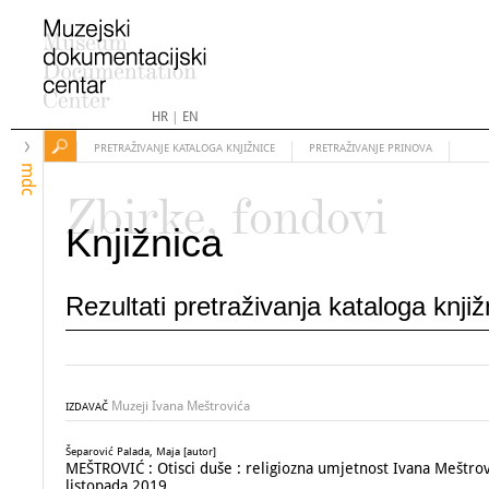
HR
|
EN
PRETRAŽIVANJE KATALOGA KNJIŽNICE
PRETRAŽIVANJE PRINOVA
mdc
Zbirke, fondovi
Knjižnica
Rezultati pretraživanja kataloga knji
Muzeji Ivana Meštrovića
IZDAVAČ
Šeparović Palada, Maja [autor]
MEŠTROVIĆ : Otisci duše : religiozna umjetnost Ivana Meštrović
listopada 2019.