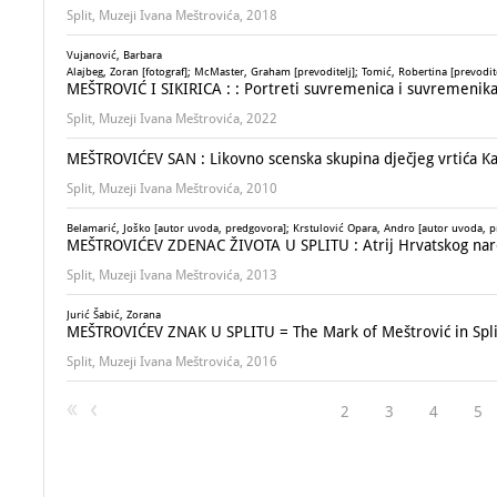
Split, Muzeji Ivana Meštrovića, 2018
Vujanović, Barbara
Alajbeg, Zoran [fotograf]; McMaster, Graham [prevoditelj]; Tomić, Robertina [prevodite
MEŠTROVIĆ I SIKIRICA : : Portreti suvremenica i suvremenika
Split, Muzeji Ivana Meštrovića, 2022
MEŠTROVIĆEV SAN : Likovno scenska skupina dječjeg vrtića Kaš
Split, Muzeji Ivana Meštrovića, 2010
Belamarić, Joško [autor uvoda, predgovora]; Krstulović Opara, Andro [autor uvoda, pr
MEŠTROVIĆEV ZDENAC ŽIVOTA U SPLITU : Atrij Hrvatskog narodn
Split, Muzeji Ivana Meštrovića, 2013
Jurić Šabić, Zorana
MEŠTROVIĆEV ZNAK U SPLITU = The Mark of Meštrović in Spli
Split, Muzeji Ivana Meštrovića, 2016
2
3
4
5