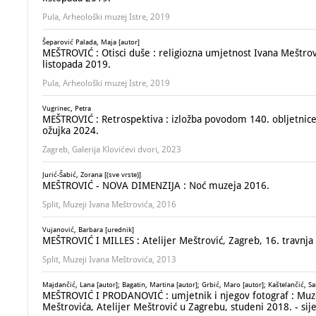
Pula, Arheološki muzej Istre, 2019
Šeparović Palada, Maja [autor]
MEŠTROVIĆ : Otisci duše : religiozna umjetnost Ivana Meštrovića
listopada 2019.
Pula, Arheološki muzej Istre, 2019
Vugrinec, Petra
MEŠTROVIĆ : Retrospektiva : izložba povodom 140. obljetnice 
ožujka 2024.
Zagreb, Galerija Klovićevi dvori, 2023
Jurić-Šabić, Zorana [(sve vrste)]
MEŠTROVIĆ - NOVA DIMENZIJA : Noć muzeja 2016.
Split, Muzeji Ivana Meštrovića, 2016
Vujanović, Barbara [urednik]
MEŠTROVIĆ I MILLES : Atelijer Meštrović, Zagreb, 16. travnja 
Split, Muzeji Ivana Meštrovića, 2013
Majdančić, Lana [autor]; Bagatin, Martina [autor]; Grbić, Maro [autor]; Kaštelančić, Sa
MEŠTROVIĆ I PRODANOVIĆ : umjetnik i njegov fotograf : Muzej 
Meštrovića, Atelijer Meštrović u Zagrebu, studeni 2018. - sij