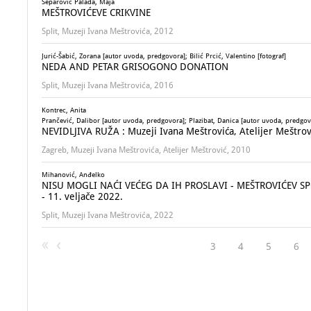
Šeparović Palada, Maja
MEŠTROVIĆEVE CRIKVINE
Split, Muzeji Ivana Meštrovića, 2012
Jurić-Šabić, Zorana [autor uvoda, predgovora]; Bilić Prcić, Valentino [fotograf]
NEDA AND PETAR GRISOGONO DONATION
Split, Muzeji Ivana Meštrovića, 2016
Kontrec, Anita
Prančević, Dalibor [autor uvoda, predgovora]; Plazibat, Danica [autor uvoda, predgov
NEVIDLJIVA RUŽA : Muzeji Ivana Meštrovića, Atelijer Meštrovi
Zagreb, Muzeji Ivana Meštrovića, Atelijer Meštrović, 2010
Mihanović, Anđelko
NISU MOGLI NAĆI VEĆEG DA IH PROSLAVI - MEŠTROVIĆEV SPOM
- 11. veljače 2022.
Split, Muzeji Ivana Meštrovića, 2022
3
4
5
6