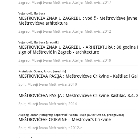
Zagreb, Muzeji Ivana Meštrovića, Atelijer Meštrović, 2017
Vujanović, Barbara
MEŠTROVIĆEV ZNAK U ZAGREBU : vodič - Meštrovićeve javne s
Meštrovićeva arhitektura
Zagreb, Muzeji Ivana Meštrovića, Atelijer Meštrović, 2012
Vujanović, Barbara [urednik]
MEŠTROVIĆEV ZNAK U ZAGREBU - ARHITEKTURA : 80 godina Mešt
sign of Meštrović in Zagreb - architecture
Zagreb, Muzeji Ivana Meštrovića, Atelijer Meštrović, 2019
Krstulović Opara, Andro [urednik]
MEŠTROVIĆEVA PASIJA : Meštrovićeve Crikvine - Kaštilac i Gal
Split, Muzeji Ivana Meštrovića, 2010
MEŠTROVIĆEVA PASIJA : Meštrovićeve Crikvine-Kaštilac, 8.4. 
Split, Muzeji Ivana Meštrovića, 2014
Alajbeg, Zoran [fotograf]; Šeparović Palada, Maja [autor uvoda, predgovora]
MEŠTROVIĆEVE CRIKVINE = Meštrović's Crikvine
Split, Muzeji Ivana Meštrovića, <2012.>