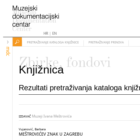
HR
|
EN
PRETRAŽIVANJE KATALOGA KNJIŽNICE
PRETRAŽIVANJE PRINOVA
mdc
Zbirke, fondovi
Knjižnica
Rezultati pretraživanja kataloga knji
Muzeji Ivana Meštrovića
IZDAVAČ
Vujanović, Barbara
MEŠTROVIĆEV ZNAK U ZAGREBU