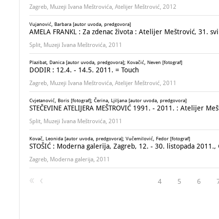
Zagreb, Muzeji Ivana Meštrovića, Atelijer Meštrović, 2012
Vujanović, Barbara [autor uvoda, predgovora]
AMELA FRANKL : Za zdenac života : Atelijer Meštrović, 31. svi
Split, Muzeji Ivana Meštrovića, 2011
Plazibat, Danica [autor uvoda, predgovora]; Kovačić, Neven [fotograf]
DODIR : 12.4. - 14.5. 2011. = Touch
Zagreb, Muzeji Ivana Meštrovića, Atelijer Meštrović, 2011
Cvjetanović, Boris [fotograf]; Čerina, Ljiljana [autor uvoda, predgovora]
STEČEVINE ATELIJERA MEŠTROVIĆ 1991. - 2011. : Atelijer Mešt
Split, Muzeji Ivana Meštrovića, 2011
Kovač, Leonida [autor uvoda, predgovora]; Vučemilović, Fedor [fotograf]
STOŠIĆ : Moderna galerija, Zagreb, 12. - 30. listopada 2011., G
Zagreb, Moderna galerija, 2011
4
5
6