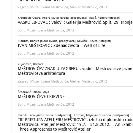
Zagreb, Muzeji Ivana Meštrovića, Atelijer Meštrović, 2013
Krstulović Opara, Andro [autor uvoda, predgovora]; Matić, Robert [fotograf]
VASKO LIPOVAC : Valovi : Galerija Meštrović, Split, 29. srpnja
Split, Muzeji Ivana Meštrovića, 2013
Plazibat, Danica [autor uvoda, predgovora]; Kovačić, Neven [fotograf]
IVAN MEŠTROVIĆ : Zdenac života = Well of Life
Split, Muzeji Ivana Meštrovića, 2012
Vujanović, Barbara
MEŠTROVIĆEV ZNAK U ZAGREBU : vodič - Meštrovićeve javne s
Meštrovićeva arhitektura
Zagreb, Muzeji Ivana Meštrovića, Atelijer Meštrović, 2012
Šeparović Palada, Maja
MEŠTROVIĆEVE CRIKVINE
Split, Muzeji Ivana Meštrovića, 2012
Pečnik, Lana [autor uvoda, predgovora]; Brozović, Maja [autor uvoda, predgovora]
TRI PRISTUPA ATELIJERU MEŠTROVIĆ : izložba diplomskih radov
Meštrovića, Atelijer Meštrović, 19.7. - 31.8.2012. = An Exhibit
Three Approaches to Meštrović Atelier