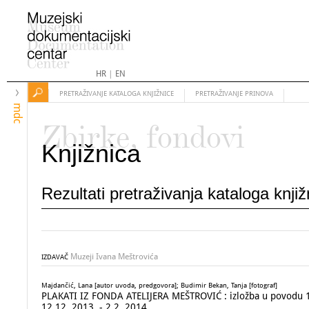
HR
|
EN
PRETRAŽIVANJE KATALOGA KNJIŽNICE
PRETRAŽIVANJE PRINOVA
mdc
Zbirke, fondovi
Knjižnica
Rezultati pretraživanja kataloga knji
Muzeji Ivana Meštrovića
IZDAVAČ
Majdančić, Lana [autor uvoda, predgovora]; Budimir Bekan, Tanja [fotograf]
PLAKATI IZ FONDA ATELIJERA MEŠTROVIĆ : izložba u povodu 130
12.12. 2013. - 2.2. 2014.