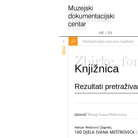
HR
|
EN
PRETRAŽIVANJE KATALOGA KNJIŽNICE
mdc
Zbirke, fo
Knjižnica
Rezultati pretraživ
Muzeji Ivana Meštrovića
IZDAVAČ
Atelijer Meštrović (Zagreb),
100 DJELA IVANA MEŠTROVIĆA : At