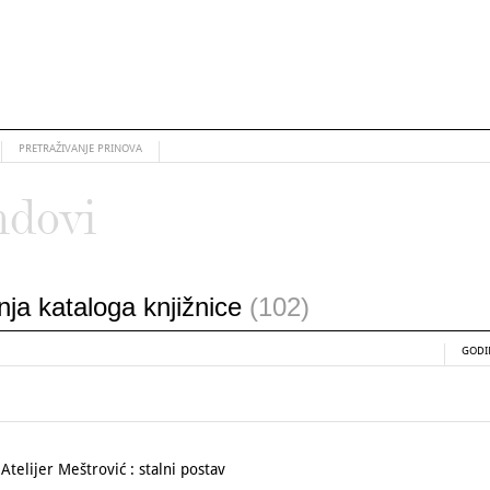
PRETRAŽIVANJE PRINOVA
ndovi
anja kataloga knjižnice
(102)
GODI
elijer Meštrović : stalni postav