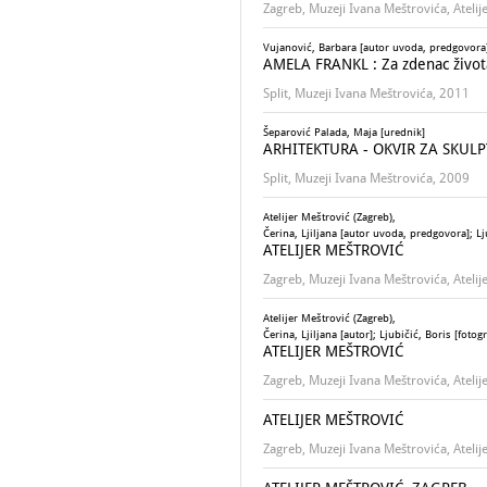
Zagreb, Muzeji Ivana Meštrovića, Atelij
Vujanović, Barbara [autor uvoda, predgovora
AMELA FRANKL : Za zdenac života 
Split, Muzeji Ivana Meštrovića, 2011
Šeparović Palada, Maja [urednik]
ARHITEKTURA - OKVIR ZA SKULPT
Split, Muzeji Ivana Meštrovića, 2009
Atelijer Meštrović (Zagreb),
Čerina, Ljiljana [autor uvoda, predgovora]; Lju
ATELIJER MEŠTROVIĆ
Zagreb, Muzeji Ivana Meštrovića, Atelij
Atelijer Meštrović (Zagreb),
Čerina, Ljiljana [autor]; Ljubičić, Boris [fotogr
ATELIJER MEŠTROVIĆ
Zagreb, Muzeji Ivana Meštrovića, Atelij
ATELIJER MEŠTROVIĆ
Zagreb, Muzeji Ivana Meštrovića, Ateli