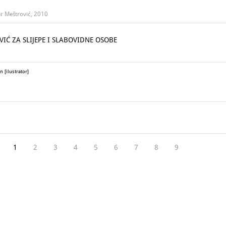
er Meštrović, 2010
IĆ ZA SLIJEPE I SLABOVIDNE OSOBE
n [ilustrator]
1
2
3
4
5
6
7
8
9