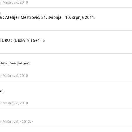
er Meštrović, 2010
]
: Atelijer Meštrović, 31. svibnja - 10. srpnja 2011.
URU : (U)okvir(i) 5+1=6
bičić, Boris [fotograf]
er Meštrović, 2010
af]
er Meštrović, 2010
jer Meštrović, <2012.>