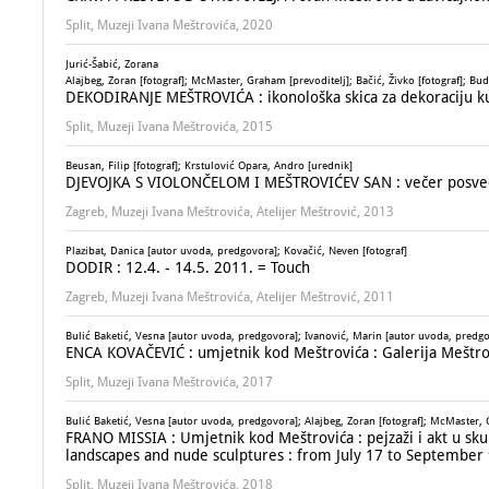
Split, Muzeji Ivana Meštrovića, 2020
Jurić-Šabić, Zorana
Alajbeg, Zoran [fotograf]; McMaster, Graham [prevoditelj]; Bačić, Živko [fotograf]; Bud
DEKODIRANJE MEŠTROVIĆA : ikonološka skica za dekoraciju ku
Split, Muzeji Ivana Meštrovića, 2015
Beusan, Filip [fotograf]; Krstulović Opara, Andro [urednik]
DJEVOJKA S VIOLONČELOM I MEŠTROVIĆEV SAN : večer posvećena
Zagreb, Muzeji Ivana Meštrovića, Atelijer Meštrović, 2013
Plazibat, Danica [autor uvoda, predgovora]; Kovačić, Neven [fotograf]
DODIR : 12.4. - 14.5. 2011. = Touch
Zagreb, Muzeji Ivana Meštrovića, Atelijer Meštrović, 2011
Bulić Baketić, Vesna [autor uvoda, predgovora]; Ivanović, Marin [autor uvoda, predgov
ENCA KOVAČEVIĆ : umjetnik kod Meštrovića : Galerija Meštrovi
Split, Muzeji Ivana Meštrovića, 2017
Bulić Baketić, Vesna [autor uvoda, predgovora]; Alajbeg, Zoran [fotograf]; McMaster,
FRANO MISSIA : Umjetnik kod Meštrovića : pejzaži i akt u sku
landscapes and nude sculptures : from July 17 to September 
Split, Muzeji Ivana Meštrovića, 2018