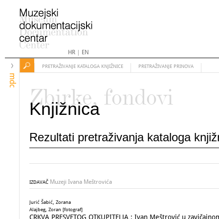
HR
|
EN
PRETRAŽIVANJE KATALOGA KNJIŽNICE
PRETRAŽIVANJE PRINOVA
mdc
Zbirke, fondovi
Knjižnica
Rezultati pretraživanja kataloga knji
Muzeji Ivana Meštrovića
IZDAVAČ
Jurić Šabić, Zorana
Alajbeg, Zoran [fotograf]
CRKVA PRESVETOG OTKUPITELJA : Ivan Meštrović u zavičajno