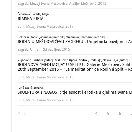
Zagreb, Muzeji Ivana Meštrovića, Atelijer Meštrović, 2013
Šeparović Palada, Maja
RIMSKA PIETÀ
Split, Muzeji Ivana Meštrovića, 2017
Poklečki Stošić, Jasminka [urednik]; Vujanović, Barbara [urednik]
RODIN U MEŠTROVIĆEVU ZAGREBU : Umjetnički paviljon u Zagre
Zagreb, Umjetnički paviljon, 2015
Vujanović, Barbara [autor]; Krstulović Opara, Andro [urednik]; Jelaska, Olja [autor]
RODINOVA "MEDITACIJA" U SPLITU : Galerie Meštrović, Split, 
20th September 2015 = "La méditation" de Rodin á Split = Rod
Split, Muzeji Ivana Meštrovića, 2015
Jurić Šabić, Zorana
SKULPTURA I NAGOST : tjelesnost i erotika u djelima Ivana Me
Split, Muzeji Ivana Meštrovića, 2016
4
5
6