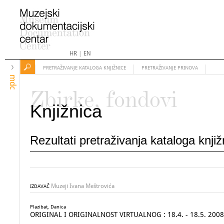
HR
|
EN
PRETRAŽIVANJE KATALOGA KNJIŽNICE
PRETRAŽIVANJE PRINOVA
mdc
Zbirke, fondovi
Knjižnica
Rezultati pretraživanja kataloga knji
Muzeji Ivana Meštrovića
IZDAVAČ
Plazibat, Danica
ORIGINAL I ORIGINALNOST VIRTUALNOG : 18.4. - 18.5. 2008