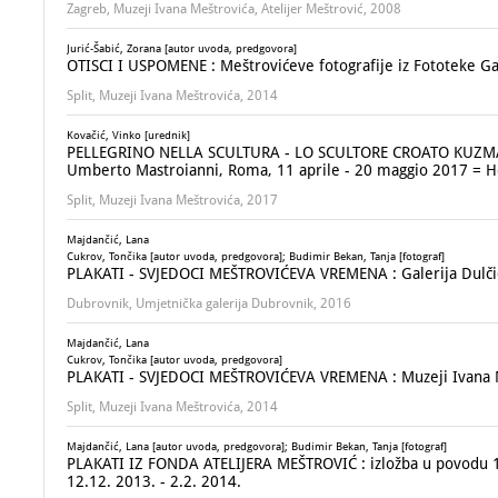
Zagreb, Muzeji Ivana Meštrovića, Atelijer Meštrović, 2008
Jurić-Šabić, Zorana [autor uvoda, predgovora]
OTISCI I USPOMENE : Meštrovićeve fotografije iz Fototeke Gal
Split, Muzeji Ivana Meštrovića, 2014
Kovačić, Vinko [urednik]
PELLEGRINO NELLA SCULTURA - LO SCULTORE CROATO KUZMA KO
Umberto Mastroianni, Roma, 11 aprile - 20 maggio 2017 = Ho
Split, Muzeji Ivana Meštrovića, 2017
Majdančić, Lana
Cukrov, Tončika [autor uvoda, predgovora]; Budimir Bekan, Tanja [fotograf]
PLAKATI - SVJEDOCI MEŠTROVIĆEVA VREMENA : Galerija Dulčić M
Dubrovnik, Umjetnička galerija Dubrovnik, 2016
Majdančić, Lana
Cukrov, Tončika [autor uvoda, predgovora]
PLAKATI - SVJEDOCI MEŠTROVIĆEVA VREMENA : Muzeji Ivana Meš
Split, Muzeji Ivana Meštrovića, 2014
Majdančić, Lana [autor uvoda, predgovora]; Budimir Bekan, Tanja [fotograf]
PLAKATI IZ FONDA ATELIJERA MEŠTROVIĆ : izložba u povodu 130
12.12. 2013. - 2.2. 2014.