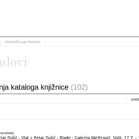
PRETRAŽIVANJE PRINOVA
ndovi
anja kataloga knjižnice
(102)
GODI
revoditelj]
olić - Vlat = Petar Dolić - Blade : Galerija Meštrović, Split, 17.7. - 1