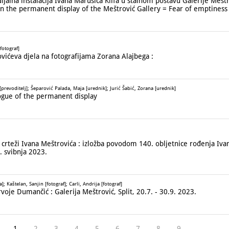
lna instalacija Ivana Marušića Klifa u stalnom postavu Galerije Mešt
f in the permanent display of the Meštrović Gallery = Fear of emptiness
fotograf]
ićeva djela na fotografijama Zorana Alajbega :
prevoditelj]; Šeparović Palada, Maja [urednik]; Jurić Šabić, Zorana [urednik]
gue of the permanent display
rteži Ivana Meštrovića : izložba povodom 140. obljetnice rođenja Ivan
8. svibnja 2023.
 Kaštelan, Sanjin [fotograf]; Carli, Andrija [fotograf]
e Dumančić : Galerija Meštrović, Split, 20.7. - 30.9. 2023.
1
2
3
4
5
6
7
8
9