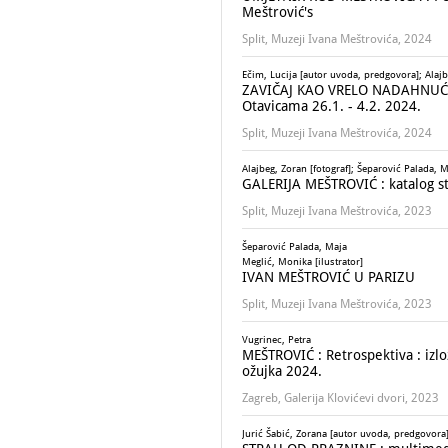
Meštrović's
Split, Muzeji Ivana Meštrovića, 2024
Ečim, Lucija [autor uvoda, predgovora]; Alajb
ZAVIČAJ KAO VRELO NADAHNUĆA 
Otavicama 26.1. - 4.2. 2024.
Split, Muzeji Ivana Meštrovića, 2024
Alajbeg, Zoran [fotograf]; Šeparović Palada, M
GALERIJA MEŠTROVIĆ : katalog s
Split, Muzeji Ivana Meštrovića, 2023
Šeparović Palada, Maja
Meglić, Monika [ilustrator]
IVAN MEŠTROVIĆ U PARIZU
Split, Muzeji Ivana Meštrovića, 2023
Vugrinec, Petra
MEŠTROVIĆ : Retrospektiva : izlo
ožujka 2024.
Zagreb, Galerija Klovićevi dvori, 2023
Jurić Šabić, Zorana [autor uvoda, predgovora];