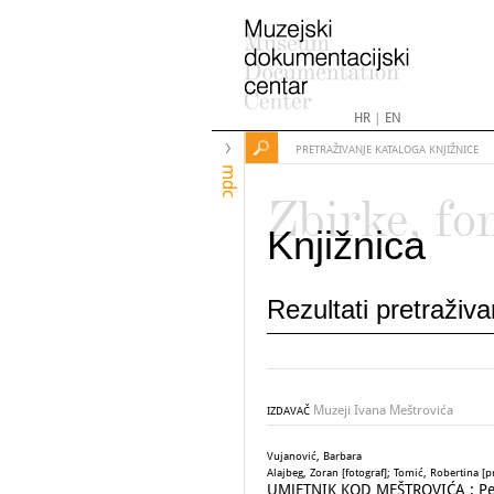
HR
|
EN
PRETRAŽIVANJE KATALOGA KNJIŽNICE
mdc
Zbirke, fo
Knjižnica
Rezultati pretraživ
Muzeji Ivana Meštrovića
IZDAVAČ
Vujanović, Barbara
Alajbeg, Zoran [fotograf]; Tomić, Robertina [p
UMJETNIK KOD MEŠTROVIĆA : Petar D