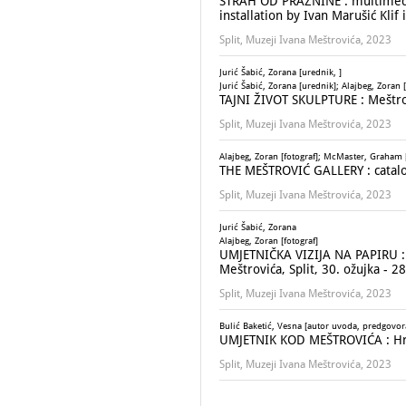
STRAH OD PRAZNINE : multimedija
installation by Ivan Marušić Kli
Split, Muzeji Ivana Meštrovića, 2023
Jurić Šabić, Zorana [urednik, ]
Jurić Šabić, Zorana [urednik]; Alajbeg, Zoran [
TAJNI ŽIVOT SKULPTURE : Meštrov
Split, Muzeji Ivana Meštrovića, 2023
Alajbeg, Zoran [fotograf]; McMaster, Graham [
THE MEŠTROVIĆ GALLERY : catalo
Split, Muzeji Ivana Meštrovića, 2023
Jurić Šabić, Zorana
Alajbeg, Zoran [fotograf]
UMJETNIČKA VIZIJA NA PAPIRU : c
Meštrovića, Split, 30. ožujka - 2
Split, Muzeji Ivana Meštrovića, 2023
Bulić Baketić, Vesna [autor uvoda, predgovora];
UMJETNIK KOD MEŠTROVIĆA : Hrvoj
Split, Muzeji Ivana Meštrovića, 2023