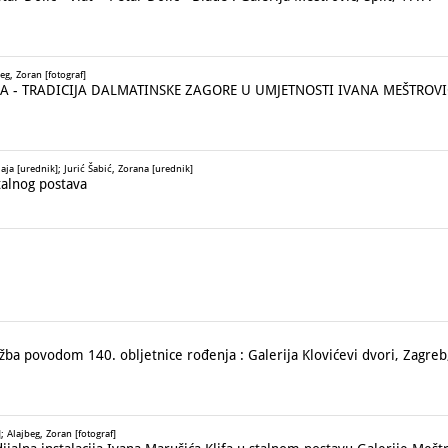
eg, Zoran [fotograf]
- TRADICIJA DALMATINSKE ZAGORE U UMJETNOSTI IVANA MEŠTROVIĆA 
aja [urednik]; Jurić Šabić, Zorana [urednik]
talnog postava
žba povodom 140. obljetnice rođenja : Galerija Klovićevi dvori, Zagreb
 Alajbeg, Zoran [fotograf]