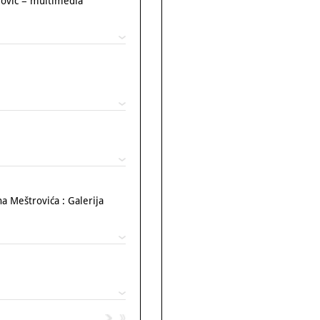
rović = multimedia
a Meštrovića : Galerija