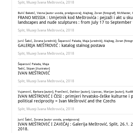
Split, Muzeji Ivana Meštrovića, 2018
Bulić Baketić, Vesna [autor uvoda, predgovora]; Alajbeg, Zoran [fotograf]; McMaster,
FRANO MISSIA : Umjetnik kod Meštrovića : pejzaži i akt u sku
landscapes and nude sculptures : from July 17 to September 
Split, Muzeji Ivana Meštrovića, 2018
Jurić Šabić, Zorana [urednik]; Šeparović Palada, Maja [urednik]; Alajbeg, Zoran [fotogr
GALERIJA MEŠTROVIĆ : katalog stalnog postava
Split, Muzeji Ivana Meštrovića, 2018
Šeparović Palada, Maja
Tadić, Stipan [ilustrator]
IVAN MEŠTROVIĆ
Split, Muzeji Ivana Meštrovića, 2018
Vujanović, Barbara [autor]; Prančević, Dalibor [autor]; Lipovac, Marijan [autor]; Kudĕla
IVAN MEŠTROVIĆ I ČESI : primjeri hrvatsko-češke kulturne i p
political reciprocity = Ivan Meštrović and the Czechs
Split, Muzeji Ivana Meštrovića, 2018
Jurić Šabić, Zorana [autor uvoda, predgovora]
IVAN MEŠTROVIĆ I ZAVIČAJ : Galerija Meštrović, Split, 26.1. 2
2018.