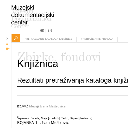
HR
|
EN
PRETRAŽIVANJE KATALOGA KNJIŽNICE
PRETRAŽIVANJE PRINOVA
mdc
Zbirke, fondovi
Knjižnica
Rezultati pretraživanja kataloga knji
Muzeji Ivana Meštrovića
IZDAVAČ
Šeparović Palada, Maja [urednik]; Tadić, Stipan [ilustrator]
BOJANKA 1. : Ivan Meštrović