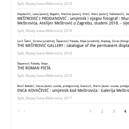
Split, Muzeji Ivana Meštrovića, 2018
Majdančić, Lana [autor]; Bagatin, Martina [autor]; Grbić, Maro [autor]; Kaštelančić, Sa
MEŠTROVIĆ I PRODANOVIĆ : umjetnik i njegov fotograf : Muzej 
Meštrovića, Atelijer Meštrović u Zagrebu, studeni 2018. - sij
Split, Muzeji Ivana Meštrovića, 2018
Jurić Šabić, Zorana [urednik]; Šeparović Palada, Maja [urednik]; Alajbeg, Zoran [fotog
THE MEŠTROVIĆ GALLERY : catalogue of the permanent displ
Split, Muzeji Ivana Meštrovića, 2018
Šeparović Palada, Maja
THE ROMAN PIETÀ
Split, Muzeji Ivana Meštrovića, 2018
Bulić Baketić, Vesna [autor uvoda, predgovora]; Ivanović, Marin [autor uvoda, predgov
ENCA KOVAČEVIĆ : umjetnik kod Meštrovića : Galerija Meštrovi
Split, Muzeji Ivana Meštrovića, 2017
1
2
3
4