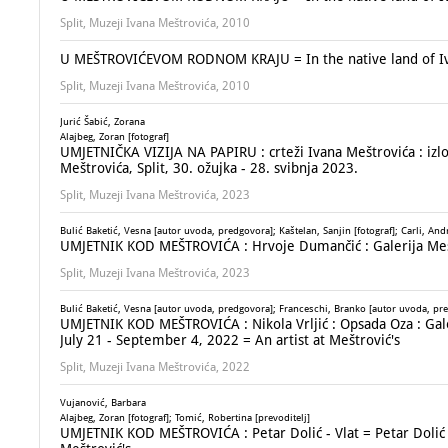
Split, Muzeji Ivana Meštrovića, 2010
U MEŠTROVIĆEVOM RODNOM KRAJU = In the native land of Iv
Split, Muzeji Ivana Meštrovića, 2010
Jurić Šabić, Zorana
Alajbeg, Zoran [fotograf]
UMJETNIČKA VIZIJA NA PAPIRU : crteži Ivana Meštrovića : izl
Meštrovića, Split, 30. ožujka - 28. svibnja 2023.
Split, Muzeji Ivana Meštrovića, 2023
Bulić Baketić, Vesna [autor uvoda, predgovora]; Kaštelan, Sanjin [fotograf]; Carli, Andr
UMJETNIK KOD MEŠTROVIĆA : Hrvoje Dumančić : Galerija Meštro
Split, Muzeji Ivana Meštrovića, 2023
Bulić Baketić, Vesna [autor uvoda, predgovora]; Franceschi, Branko [autor uvoda, pre
UMJETNIK KOD MEŠTROVIĆA : Nikola Vrljić : Opsada Oza : Galeri
July 21 - September 4, 2022 = An artist at Meštrović's
Split, Muzeji Ivana Meštrovića, 2022
Vujanović, Barbara
Alajbeg, Zoran [fotograf]; Tomić, Robertina [prevoditelj]
UMJETNIK KOD MEŠTROVIĆA : Petar Dolić - Vlat = Petar Dolić - B