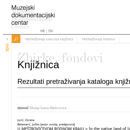
HR
|
EN
PRETRAŽIVANJE KATALOGA KNJIŽNICE
PRETRAŽIVANJE PRINOVA
mdc
Zbirke, fondovi
Knjižnica
Rezultati pretraživanja kataloga knji
Muzeji Ivana Meštrovića
IZDAVAČ
Jurić, Zorana
Belamarić, Joško [autor uvoda, predgovora]
U MEŠTROVIĆEVOM RODNOM KRAJU = In the native land of Iv