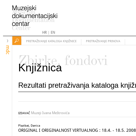
HR
|
EN
PRETRAŽIVANJE KATALOGA KNJIŽNICE
PRETRAŽIVANJE PRINOVA
mdc
Zbirke, fondovi
Knjižnica
Rezultati pretraživanja kataloga knji
Muzeji Ivana Meštrovića
IZDAVAČ
Plazibat, Danica
ORIGINAL I ORIGINALNOST VIRTUALNOG : 18.4. - 18.5. 2008