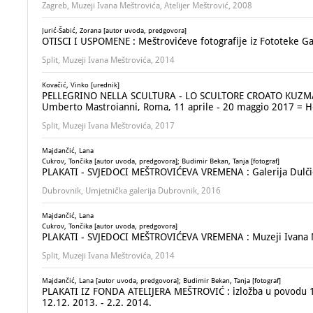
Zagreb, Muzeji Ivana Meštrovića, Atelijer Meštrović, 2008
Jurić-Šabić, Zorana [autor uvoda, predgovora]
OTISCI I USPOMENE : Meštrovićeve fotografije iz Fototeke Gal
Split, Muzeji Ivana Meštrovića, 2014
Kovačić, Vinko [urednik]
PELLEGRINO NELLA SCULTURA - LO SCULTORE CROATO KUZMA KO
Umberto Mastroianni, Roma, 11 aprile - 20 maggio 2017 = Ho
Split, Muzeji Ivana Meštrovića, 2017
Majdančić, Lana
Cukrov, Tončika [autor uvoda, predgovora]; Budimir Bekan, Tanja [fotograf]
PLAKATI - SVJEDOCI MEŠTROVIĆEVA VREMENA : Galerija Dulčić M
Dubrovnik, Umjetnička galerija Dubrovnik, 2016
Majdančić, Lana
Cukrov, Tončika [autor uvoda, predgovora]
PLAKATI - SVJEDOCI MEŠTROVIĆEVA VREMENA : Muzeji Ivana Meš
Split, Muzeji Ivana Meštrovića, 2014
Majdančić, Lana [autor uvoda, predgovora]; Budimir Bekan, Tanja [fotograf]
PLAKATI IZ FONDA ATELIJERA MEŠTROVIĆ : izložba u povodu 130
12.12. 2013. - 2.2. 2014.