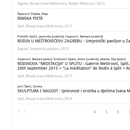
Zagreb, Muzeji Ivana Meštrovića, Atelijer Meštrović, 2013
Šeparović Palada, Maja
RIMSKA PIETÀ
Split, Muzeji Ivana Meštrovića, 2017
Poklečki Stošić, Jasminka [urednik]; Vujanović, Barbara [urednik]
RODIN U MEŠTROVIĆEVU ZAGREBU : Umjetnički paviljon u Zagre
Zagreb, Umjetnički paviljon, 2015
Vujanović, Barbara [autor]; Krstulović Opara, Andro [urednik]; Jelaska, Olja [autor]
RODINOVA "MEDITACIJA" U SPLITU : Galerie Meštrović, Split, 
20th September 2015 = "La méditation" de Rodin á Split = Rod
Split, Muzeji Ivana Meštrovića, 2015
Jurić Šabić, Zorana
SKULPTURA I NAGOST : tjelesnost i erotika u djelima Ivana Me
Split, Muzeji Ivana Meštrovića, 2016
4
5
6