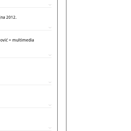
ujna 2012.
rović = multimedia