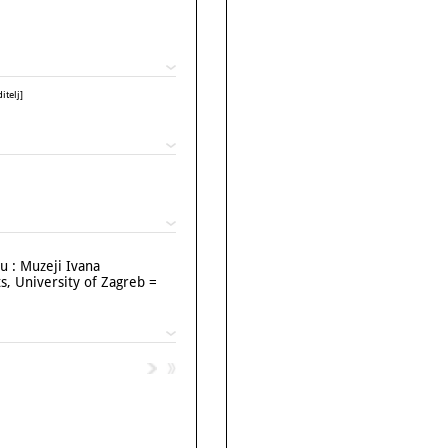
telj]
u : Muzeji Ivana
ts, University of Zagreb =