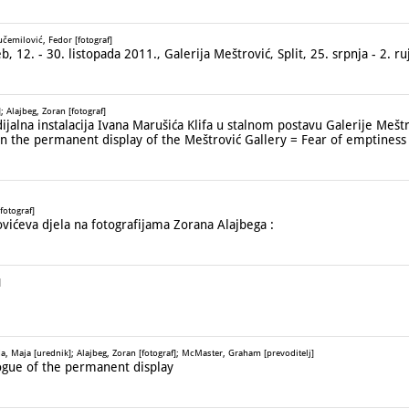
čemilović, Fedor [fotograf]
, 12. - 30. listopada 2011., Galerija Meštrović, Split, 25. srpnja - 2. r
 Alajbeg, Zoran [fotograf]
lna instalacija Ivana Marušića Klifa u stalnom postavu Galerije Mešt
f in the permanent display of the Meštrović Gallery = Fear of emptiness
fotograf]
ićeva djela na fotografijama Zorana Alajbega :
]
da, Maja [urednik]; Alajbeg, Zoran [fotograf]; McMaster, Graham [prevoditelj]
gue of the permanent display