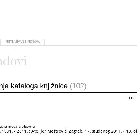
PRETRAŽIVANJE PRINOVA
ndovi
anja kataloga knjižnice
(102)
GODI
a [autor uvoda, predgovora]
991. - 2011. : Atelijer Meštrović, Zagreb, 17. studenog 2011. - 18. o