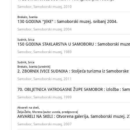
Samobor, Samoborski muzej, 2010
Brekalo, Ivanka
130 GODINA "JEKE" : Samoborski muzej, svibanj 2004.
Samobor, Samoborski muzej, 2004
Sudnik, Ivica
150 GODINA STAKLARSTVA U SAMOBORU : Samoborski muzej,
Samobor, Samoborski muzej, 1989
Sudnik, Ivica
Brekalo, Ivanka [urednik]
2. ZBORNIK IVICE SUDNIKA : Stoljeća turizma iz Samoborske 
Samobor, Samoborski muzej, 2011
70. OBLJETNICA VATROGASNE ŽUPE SAMOBOR : izložba : Samo
Samobor, Samoborski muzej, 1999
Akvareli na skeli,
Želja-Želle, Morena [autor uvoda, predgovora]
AKVARELI NA SKELI : Otvorena galerija, Samoborski muzej, 27
Samobor, Samoborski muzej, 2007