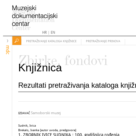
HR
|
EN
PRETRAŽIVANJE KATALOGA KNJIŽNICE
PRETRAŽIVANJE PRINOVA
mdc
Zbirke, fondovi
Knjižnica
Rezultati pretraživanja kataloga knji
Samoborski muzej
IZDAVAČ
Sudnik, Ivica
Brekalo, Ivanka [autor uvoda, predgovora]
1. ZBORNIK IVICE SUDNIKA : 100. godišnjica rođenja