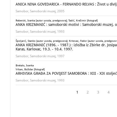
ANICA NINA GOVEDARICA - FERNANDO RELVAS : Život u divljini
Samobor, Samoborski muzej, 2005
Reberski, Ivanka [autor uvoda, predgovora]; Tadić, Krešimir [fotograf]
ANKA KRIZMANIĆ : samoborski motivi : Samoborski muzej, o
Samobor, Samoborski muzej, 1993
Špoljarić, Stanko [autor uvoda, predgovora]; Kritovac, Fedor [autor uvoda, predgovor
ANKA KRIZMANIĆ (1896. - 1987.) : izložba iz Zbirke dr. Josipa
Karas, Karlovac, 19.3. - 10.4. 1997.
Samobor, Samoborski muzej, 1997
Brekalo, Ivanka
Vrban, Božidar [fotograf]
ARHIVSKA GRAĐA ZA POVIJEST SAMOBORA : XIII - XIX stolje
Samobor, Samoborski muzej, 1993
1
2
3
4