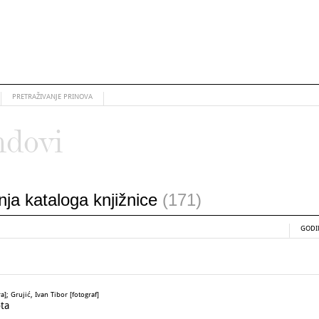
PRETRAŽIVANJE PRINOVA
ndovi
anja kataloga knjižnice
(171)
GODI
; Grujić, Ivan Tibor [fotograf]
ta