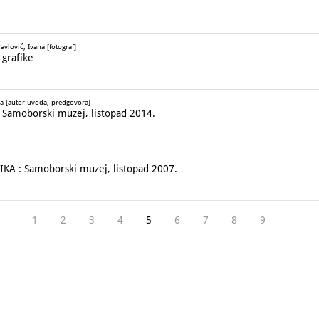
vlović, Ivana [fotograf]
grafike
na [autor uvoda, predgovora]
Samoborski muzej, listopad 2014.
KA : Samoborski muzej, listopad 2007.
1
2
3
4
5
6
7
8
9