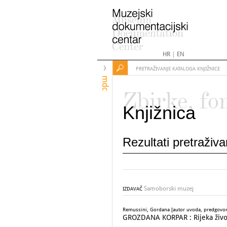
HR
|
EN
PRETRAŽIVANJE KATALOGA KNJIŽNICE
mdc
Zbirke, fo
Knjižnica
Rezultati pretraživ
Samoborski muzej
IZDAVAČ
Remussini, Gordana [autor uvoda, predgovora]
GROZDANA KORPAR : Rijeka živo