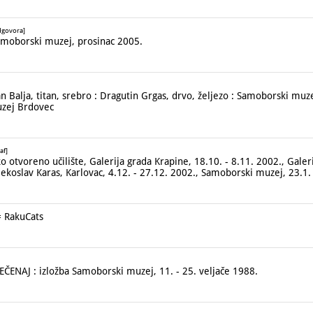
dgovora]
moborski muzej, prosinac 2005.
alja, titan, srebro : Dragutin Grgas, drvo, željezo : Samoborski muzej
Muzej Brdovec
af]
tvoreno učilište, Galerija grada Krapine, 18.10. - 8.11. 2002., Galeri
jekoslav Karas, Karlovac, 4.12. - 27.12. 2002., Samoborski muzej, 23.1.
 RakuCats
ENAJ : izložba Samoborski muzej, 11. - 25. veljače 1988.