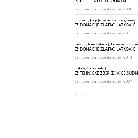
IVICI SUDNIKU U SPOMEN
Samobor, Samoborski muzej, 2006
Dujmović, Josip [autor uvoda, predgovora]; Pa
IZ DONACIJE ZLATKO LATKOVIĆ : 
Samobor, Samoborski muzej, 2011
Pavlović, Ivana [fotograf]; Remussini, Gorda
IZ DONACIJE ZLATKO LATKOVIĆ : 
Samobor, Samoborski muzej, 2014
Brekalo, Ivanka [autor]
IZ TEHNIČKE ZBIRKE IVICE SUDNI
Samobor, Samoborski muzej, 2007