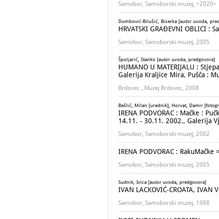
Samobor, Samoborski muzej, <2020>
Dumbović-Bilušić, Biserka [autor uvoda, pre
HRVATSKI GRAĐEVNI OBLICI : Sa
Samobor, Samoborski muzej, 2005
Špoljarić, Stanko [autor uvoda, predgovora]
HUMANO U MATERIJALU : Stjepan B
Galerija Kraljice Mira, Pušča : 
Brdovec , Muzej Brdovec, 2008
Bešlić, Milan [urednik]; Horvat, Damir [fotogr
IRENA PODVORAC : Mačke : Pučko o
14.11. - 30.11. 2002., Galerija V
Samobor, Samoborski muzej, 2002
IRENA PODVORAC : RakuMačke =
Samobor, Samoborski muzej, 2005
Sudnik, Ivica [autor uvoda, predgovora]
IVAN LACKOVIĆ-CROATA, IVAN VEČ
Samobor, Samoborski muzej, 1988