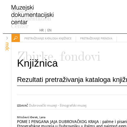
HR
|
EN
PRETRAŽIVANJE KATALOGA KNJIŽNICE
PRETRAŽIVANJE PRINOVA
mdc
Zbirke, fondovi
Knjižnica
Rezultati pretraživanja kataloga knji
Dubrovački muzeji - Etnografski muzej
IZDAVAČ
Milošević-Đerek, Lana
POME I PENGANA JAJA DUBROVAČKOG KRAJA : palme i pisanice i
Etnografskog muzeja u Dubrovniku = Palms and painted eggs