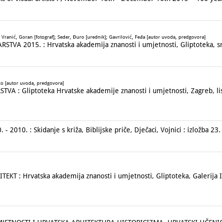
Vranić, Goran [fotograf]; Seder, Đuro [urednik]; Gavrilović, Feđa [autor uvoda, predgovora]
TVA 2015. : Hrvatska akademija znanosti i umjetnosti, Gliptoteka, sr
ko [autor uvoda, predgovora]
A : Gliptoteka Hrvatske akademije znanosti i umjetnosti, Zagreb, lis
. - 2010. : Skidanje s križa, Biblijske priče, Dječaci, Vojnici : izložba 23
: Hrvatska akademija znanosti i umjetnosti, Gliptoteka, Galerija II. i