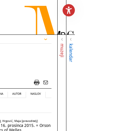
muzeji
kalendar
NA
AUTOR
NASLOV
; Hrgović, Maja [prevoditelj]
- 16. prosinca 2015. = Orson
s of Welles