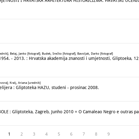
JETNOSTI I HRVATSKA ARHITEKTURA HISTORICIZMA. HRVATSKI UČENI
ednik]; Belaj, Janko [fotograf]; Budek, Srećko [fotograf]; Bavoljak, Darko [fotograf]
54. - 2013. : Hrvatska akademija znanosti i umjetnosti, Gliptoeka, 12.
ora]; Kralj, Ariana [urednik]
lijera : Gliptoteka HAZU, studeni - prosinac 2008.
E : Gliptoteka, Zagreb, Junho 2010 = O Camaleao Negro e outras pa
1
2
3
4
5
6
7
8
9