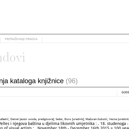
PRETRAŽIVANJE PRINOVA
ndovi
anja kataloga knjižnice
(96)
GODI
afaelić, Daniel [autor uvoda, predgovora]; Seder, Đuro [urednik]; Mažuran-Subotić, Vesna [urednik]
les i njegova baština u djelima likovnih umjetnika :
, 18. studenoga 
s of visual artists :
, November 18th - December 16th 2015 = 100 year