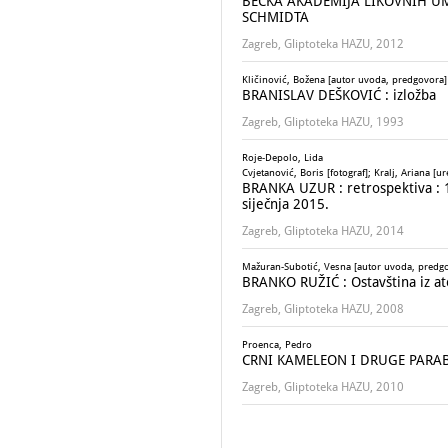
BEČKA AKADEMIJA LIKOVNIH UM
SCHMIDTA
Zagreb, Gliptoteka HAZU, 2012
Kličinović, Božena [autor uvoda, predgovora]
BRANISLAV DEŠKOVIĆ : izložba
Zagreb, Gliptoteka HAZU, 1993
Roje-Depolo, Lida
Cvjetanović, Boris [fotograf]; Kralj, Ariana [ur
BRANKA UZUR : retrospektiva : 19
siječnja 2015.
Zagreb, Gliptoteka HAZU, 2014
Mažuran-Subotić, Vesna [autor uvoda, predgov
BRANKO RUŽIĆ : Ostavština iz ate
Zagreb, Gliptoteka HAZU, 2008
Proenca, Pedro
CRNI KAMELEON I DRUGE PARABOL
Zagreb, Gliptoteka HAZU, 2010