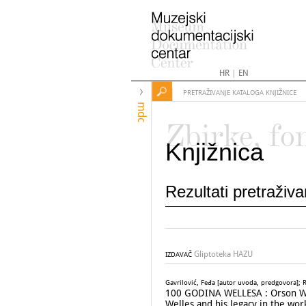
HR
|
EN
PRETRAŽIVANJE KATALOGA KNJIŽNICE
mdc
Zbirke, fo
Knjižnica
Rezultati pretraživ
Gliptoteka HAZU
IZDAVAČ
Gavrilović, Feđa [autor uvoda, predgovora]; R
100 GODINA WELLESA : Orson Wel
Welles and his legacy in the work