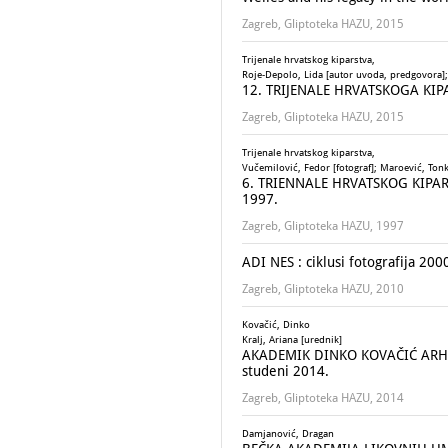
Zagreb, Gliptoteka HAZU, 2015
Trijenale hrvatskog kiparstva,
Roje-Depolo, Lida [autor uvoda, predgovora]; 
12. TRIJENALE HRVATSKOGA KIPARS
Zagreb, Gliptoteka HAZU, 2015
Trijenale hrvatskog kiparstva,
Vučemilović, Fedor [fotograf]; Maroević, Ton
6. TRIENNALE HRVATSKOG KIPARSTV
1997.
Zagreb, Gliptoteka HAZU, 1997
ADI NES : ciklusi fotografija 2000
Zagreb, Gliptoteka HAZU, 2010
Kovačić, Dinko
Kralj, Ariana [urednik]
AKADEMIK DINKO KOVAČIĆ ARHITEKT 
studeni 2014.
Zagreb, Gliptoteka HAZU, 2014
Damjanović, Dragan