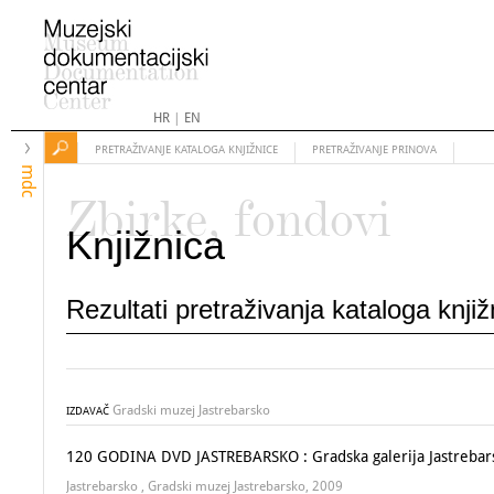
HR
|
EN
PRETRAŽIVANJE KATALOGA KNJIŽNICE
PRETRAŽIVANJE PRINOVA
mdc
Zbirke, fondovi
Knjižnica
Rezultati pretraživanja kataloga knji
Gradski muzej Jastrebarsko
IZDAVAČ
120 GODINA DVD JASTREBARSKO : Gradska galerija Jastrebars
Jastrebarsko , Gradski muzej Jastrebarsko, 2009