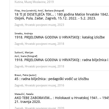
Kutina, Muzej Moslavine, 2019
Filep, Ana [urednik]; Antić, Barbara [fotograf]
18 TI JE DESETLJEĆA TEK... : 180 godina Matice hrvatske 1842.
Osijek, Pula, Zadar, Zagreb, 15.12. 2022. - 5.2. 2023.
Zagreb, Hrvatski povijesni muzej, 2023
Smetko, Andreja
1918. PRIJELOMNA GODINA U HRVATSKOJ : katalog izložbe
Zagreb, Hrvatski povijesni muzej, 2018
Sutlović, Marijan
Asić, Ivana [fotograf]
1918. PRIJELOMNA GODINA U HRVATSKOJ : radna bilježnica i 
Zagreb, Hrvatski povijesni muzej, 2018
Braun, Petra [autor]
45 : radna bilježnica : pedagoški vodič uz izložbu
Zagreb, Hrvatski povijesni muzej, 2016
Mataušić, Nataša
AKO TEBE ZABORAVIM… : Holokaust u Hrvatskoj 1941. – 1945. Z
21. travnja 2020.
Zagreb, Hrvatski povijesni muzej, 2020