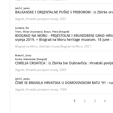
Jeličić, Janko
BALKANSKE I ORIJENTALNE PUŠKE S PRIBOROM : iz Zbirke oru
Zagreb, Hrvatski povijesni muzej, 2001
Jurdana, Ela
Trenc, Milan [ilustrator]; Braun, Petra [fotograf]
BIOGRAD NA MORU - PRIJESTOLNI I KRUNIDBENI GRAD HRVATSKI
srpnja 2019. = Biograd na Moru heritage museum, 18 june - 31
Biograd na Moru, Zavičajni muzej Biograd na Moru, 2021
Bratulić, Josip
Korka, Aleksandar [fotograf]
CIMELIA CROATICA : iz Zbirka Ive Dubravčića : Hrvatski povije
Zagreb, Hrvatski povijesni muzej, 2005
Jeličić, Janko
ČIME SE BRANILA HRVATSKA U DOMOVINSKOM RATU '91 : ruč
Zagreb, Hrvatski povijesni muzej, 1994
1
2
3
4