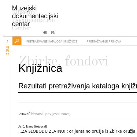
HR
|
EN
PRETRAŽIVANJE KATALOGA KNJIŽNICE
PRETRAŽIVANJE PRINOVA
mdc
Zbirke, fondovi
Knjižnica
Rezultati pretraživanja kataloga knji
Hrvatski povijesni muzej
IZDAVAČ
Asić, Ivana [fotograf]
...ZA SLOBODU ZLATNU! : orijentalno oružje iz Zbirke oružja 