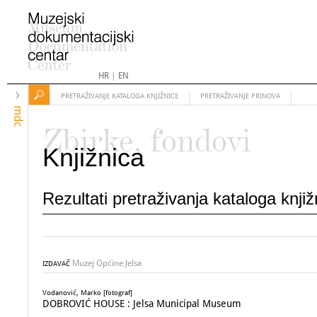
HR
|
EN
PRETRAŽIVANJE KATALOGA KNJIŽNICE
PRETRAŽIVANJE PRINOVA
mdc
Zbirke, fondovi
Knjižnica
Rezultati pretraživanja kataloga knji
Muzej Općine Jelsa
IZDAVAČ
Vodanović, Marko [fotograf]
DOBROVIĆ HOUSE : Jelsa Municipal Museum