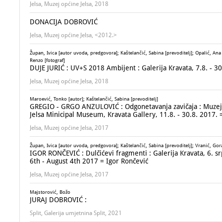
Jelsa, Muzej općine Jelsa, 2018
DONACIJA DOBROVIĆ
Jelsa, Muzej općine Jelsa, <2012.>
Župan, Ivica [autor uvoda, predgovora]; Kaštelančić, Sabina [prevoditelj]; Opalić, Ana [
Renzo [fotograf]
DUJE JURIĆ : UV+S 2018 Ambijent : Galerija Kravata, 7.8. - 3
Jelsa, Muzej općine Jelsa, 2018
Maroević, Tonko [autor]; Kaštelančić, Sabina [prevoditelj]
GREGIO - GRGO ANZULOVIĆ : Odgonetavanja zavičaja : Muzej op
Jelsa Minicipal Museum, Kravata Gallery, 11.8. - 30.8. 2017. 
Jelsa, Muzej općine Jelsa, 2017
Župan, Ivica [autor uvoda, predgovora]; Kaštelančić, Sabina [prevoditelj]; Vranić, Gora
IGOR RONČEVIĆ : Dulčićevi fragmenti : Galerija Kravata, 6. srp
6th - August 4th 2017 = Igor Rončević
Jelsa, Muzej općine Jelsa, 2017
Majstorović, Božo
JURAJ DOBROVIĆ :
Split, Galerija umjetnina Split, 2021