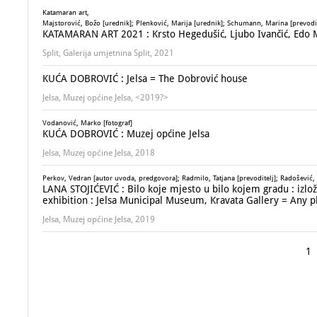
Katamaran art,
Majstorović, Božo [urednik]; Plenković, Marija [urednik]; Schumann, Marina [prevodite
KATAMARAN ART 2021 : Krsto Hegedušić, Ljubo Ivančić, Edo 
Split, Galerija umjetnina Split, 2021
KUĆA DOBROVIĆ : Jelsa = The Dobrović house
Jelsa, Muzej općine Jelsa, <2019?>
Vodanović, Marko [fotograf]
KUĆA DOBROVIĆ : Muzej općine Jelsa
Jelsa, Muzej općine Jelsa, 2018
Perkov, Vedran [autor uvoda, predgovora]; Radmilo, Tatjana [prevoditelj]; Radošević, G
LANA STOJIĆEVIĆ : Bilo koje mjesto u bilo kojem gradu : izložb
exhibition : Jelsa Municipal Museum, Kravata Gallery = Any p
Jelsa, Muzej općine Jelsa, 2019
1