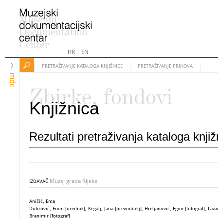
HR
|
EN
PRETRAŽIVANJE KATALOGA KNJIŽNICE
PRETRAŽIVANJE PRINOVA
mdc
Zbirke, fondovi
Knjižnica
Rezultati pretraživanja kataloga knji
Muzej grada Rijeke
IZDAVAČ
Aničić, Ema
Dubrović, Ervin [urednik]; Kegalj, Jana [prevoditelj]; Hreljanović, Egon [fotograf]; Laza
Branimir [fotograf]