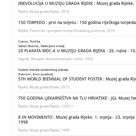
(R)EVOLUCIJA U MUZEJU GRADA RIJEKE : Muzej grada Rijeke, 14
Rijeka, Muzej grada Rijeke, 2016
150 TORPEDO : prvi na svijetu : 150 godina riječkoga torped
Rijeka, Pomorski i povijesni muzej Hrvatskog primorja, 2016
Cukrov, Tončika
Sabljić-Butorac, Nada [(sve vrste)]
20 PLAKATA MDC-A U MUZEJU GRADA RIJEKA : 26. rujna - 10. 
Zagreb, Muzejski dokumentacijski centar, 2002
Svjetski bienale studentskog plakata,
Dubrović, Ervin [urednik]
5TH WORLD BIENNIAL OF STUDENT POSTER : Muzej grada Rijeke,
Rijeka, Muzej grada Rijeke, 2013
750 GODINA LJEKARNIŠTVA NA TLU HRVATSKE : JGL Muzej farma
Rijeka, Muzej grada Rijeke, <2021>
8 IN MOVIMENTO : Muzej grada Rijeke, 1. srpnja - 23. srpnja 19
1998
Rijeka, Muzej grada Rijeke, 1998