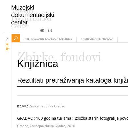
HR
|
EN
PRETRAŽIVANJE KATALOGA KNJIŽNICE
PRETRAŽIVANJE PRINOVA
mdc
Zbirke, fondovi
Knjižnica
Rezultati pretraživanja kataloga knji
Zavičajna zbirka Gradac
IZDAVAČ
GRADAC : 100 godina turizma : Izložba starih fotografija p
Gradac, Zavičajna zbirka Gradac, 2010