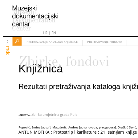
HR
|
EN
PRETRAŽIVANJE KATALOGA KNJIŽNICE
PRETRAŽIVANJE PRINOVA
mdc
Zbirke, fondovi
Knjižnica
Rezultati pretraživanja kataloga knji
Zbirka umjetnina grada Pule
IZDAVAČ
Popović, Emina [autor]; Matošević, Andrea [autor uvoda, predgovora]; Draškić Savić, T
ANTUN MOTIKA : Protostrip i karikature : 21. sa(n)jam knjige 