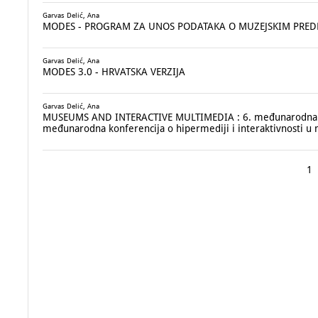
Garvas Delić, Ana
MODES - PROGRAM ZA UNOS PODATAKA O MUZEJSKIM PRE
Garvas Delić, Ana
MODES 3.0 - HRVATSKA VERZIJA
Garvas Delić, Ana
MUSEUMS AND INTERACTIVE MULTIMEDIA : 6. međunarodna ko
međunarodna konferencija o hipermediji i interaktivnosti u 
1