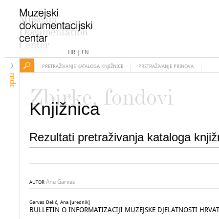
HR
|
EN
PRETRAŽIVANJE KATALOGA KNJIŽNICE
PRETRAŽIVANJE PRINOVA
mdc
Zbirke, fondovi
Knjižnica
Rezultati pretraživanja kataloga knji
Ana Garvas
AUTOR
Garvas Delić, Ana [urednik]
BULLETIN O INFORMATIZACIJI MUZEJSKE DJELATNOSTI HRVA