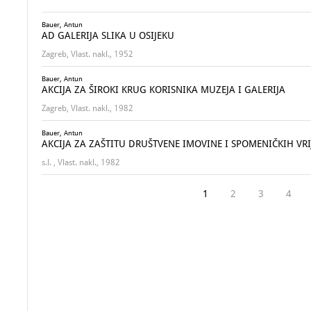
Bauer, Antun
AD GALERIJA SLIKA U OSIJEKU
Zagreb, Vlast. nakl., 1952
Bauer, Antun
AKCIJA ZA ŠIROKI KRUG KORISNIKA MUZEJA I GALERIJA
Zagreb, Vlast. nakl., 1982
Bauer, Antun
AKCIJA ZA ZAŠTITU DRUŠTVENE IMOVINE I SPOMENIČKIH VRIJED
s.l. , Vlast. nakl., 1982
1
2
3
4