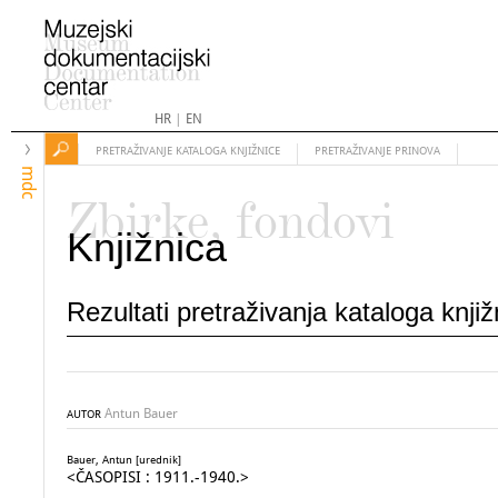
HR
|
EN
PRETRAŽIVANJE KATALOGA KNJIŽNICE
PRETRAŽIVANJE PRINOVA
mdc
Zbirke, fondovi
Knjižnica
Rezultati pretraživanja kataloga knji
Antun Bauer
AUTOR
Bauer, Antun [urednik]
<ČASOPISI : 1911.-1940.>