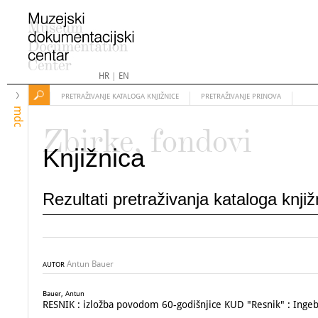
HR
|
EN
PRETRAŽIVANJE KATALOGA KNJIŽNICE
PRETRAŽIVANJE PRINOVA
mdc
Zbirke, fondovi
Knjižnica
Rezultati pretraživanja kataloga knji
Antun Bauer
AUTOR
Bauer, Antun
RESNIK : izložba povodom 60-godišnjice KUD "Resnik" : Ingebor