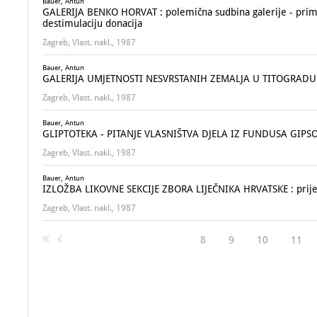
Bauer, Antun
GALERIJA BENKO HORVAT : polemična sudbina galerije - pri
destimulaciju donacija
Zagreb, Vlast. nakl., 1987
Bauer, Antun
GALERIJA UMJETNOSTI NESVRSTANIH ZEMALJA U TITOGRADU : p
Zagreb, Vlast. nakl., 1987
Bauer, Antun
GLIPTOTEKA - PITANJE VLASNIŠTVA DJELA IZ FUNDUSA GIPSOT
Zagreb, Vlast. nakl., 1987
Bauer, Antun
IZLOŽBA LIKOVNE SEKCIJE ZBORA LIJEČNIKA HRVATSKE : prijedl
Zagreb, Vlast. nakl., 1987
8
9
10
11