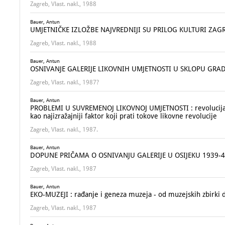
Zagreb, Vlast. nakl., 1988
Bauer, Antun
UMJETNIČKE IZLOŽBE NAJVREDNIJI SU PRILOG KULTURI ZAGREB
Zagreb, Vlast. nakl., 1988
Bauer, Antun
OSNIVANJE GALERIJE LIKOVNIH UMJETNOSTI U SKLOPU GRA
Zagreb, Vlast. nakl., 1987?
Bauer, Antun
PROBLEMI U SUVREMENOJ LIKOVNOJ UMJETNOSTI : revolucija u l
kao najizražajniji faktor koji prati tokove likovne revolucije
Zagreb, Vlast. nakl., 1987.
Bauer, Antun
DOPUNE PRIČAMA O OSNIVANJU GALERIJE U OSIJEKU 1939-
Zagreb, Vlast. nakl., 1987
Bauer, Antun
EKO-MUZEJI : rađanje i geneza muzeja - od muzejskih zbirki 
Zagreb, Vlast. nakl., 1987