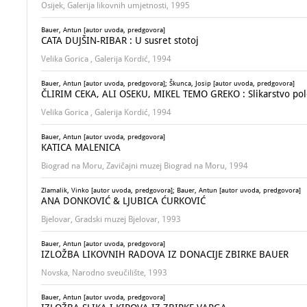
Osijek, Galerija likovnih umjetnosti, 1995
Bauer, Antun [autor uvoda, predgovora]
CATA DUJŠIN-RIBAR : U susret stotoj
Velika Gorica , Galerija Kordić, 1994
Bauer, Antun [autor uvoda, predgovora]; Škunca, Josip [autor uvoda, predgovora]
ČLIRIM CEKA, ALI OSEKU, MIKEL TEMO GREKO : Slikarstvo poleta
Velika Gorica , Galerija Kordić, 1994
Bauer, Antun [autor uvoda, predgovora]
KATICA MALENICA
Biograd na Moru, Zavičajni muzej Biograd na Moru, 1994
Zlamalik, Vinko [autor uvoda, predgovora]; Bauer, Antun [autor uvoda, predgovora]
ANA DONKOVIĆ & LJUBICA ĆURKOVIĆ
Bjelovar, Gradski muzej Bjelovar, 1993
Bauer, Antun [autor uvoda, predgovora]
IZLOŽBA LIKOVNIH RADOVA IZ DONACIJE ZBIRKE BAUER
Novska, Narodno sveučilište, 1993
Bauer, Antun [autor uvoda, predgovora]