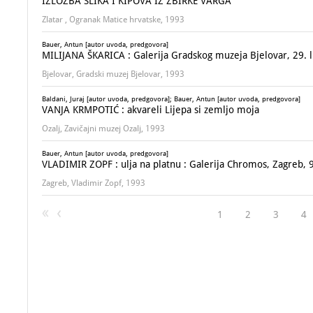
IZLOŽBA SLIKA I KIPOVA IZ ZBIRKE VARGA
Zlatar , Ogranak Matice hrvatske, 1993
Bauer, Antun [autor uvoda, predgovora]
MILIJANA ŠKARICA : Galerija Gradskog muzeja Bjelovar, 29. l
Bjelovar, Gradski muzej Bjelovar, 1993
Baldani, Juraj [autor uvoda, predgovora]; Bauer, Antun [autor uvoda, predgovora]
VANJA KRMPOTIĆ : akvareli Lijepa si zemljo moja
Ozalj, Zavičajni muzej Ozalj, 1993
Bauer, Antun [autor uvoda, predgovora]
VLADIMIR ZOPF : ulja na platnu : Galerija Chromos, Zagreb, 9
Zagreb, Vladimir Zopf, 1993
1
2
3
4