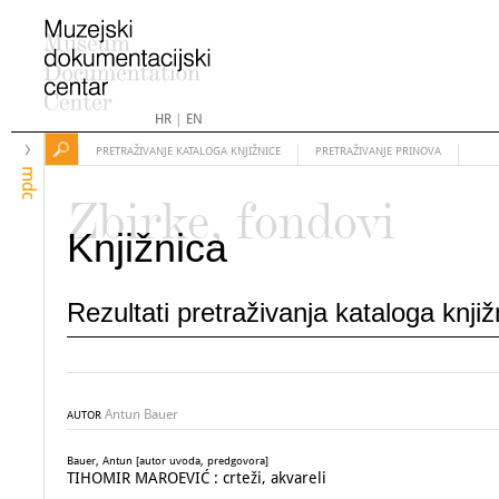
HR
|
EN
PRETRAŽIVANJE KATALOGA KNJIŽNICE
PRETRAŽIVANJE PRINOVA
mdc
Zbirke, fondovi
Knjižnica
Rezultati pretraživanja kataloga knji
Antun Bauer
AUTOR
Bauer, Antun [autor uvoda, predgovora]
TIHOMIR MAROEVIĆ : crteži, akvareli