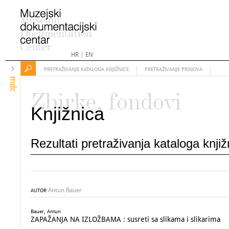
HR
|
EN
PRETRAŽIVANJE KATALOGA KNJIŽNICE
PRETRAŽIVANJE PRINOVA
mdc
Zbirke, fondovi
Knjižnica
Rezultati pretraživanja kataloga knji
Antun Bauer
AUTOR
Bauer, Antun
ZAPAŽANJA NA IZLOŽBAMA : susreti sa slikama i slikarima