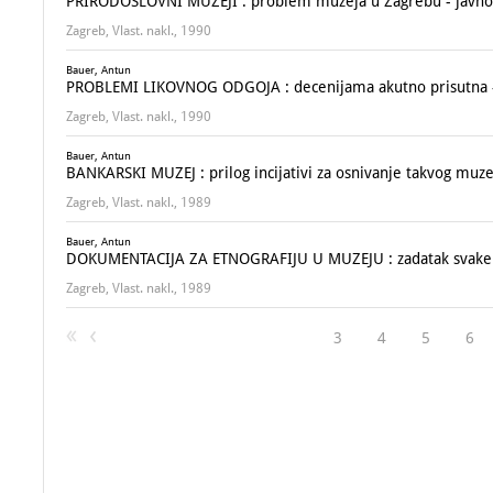
PRIRODOSLOVNI MUZEJI : problem muzeja u Zagrebu - javno d
Zagreb, Vlast. nakl., 1990
Bauer, Antun
PROBLEMI LIKOVNOG ODGOJA : decenijama akutno prisutna - b
Zagreb, Vlast. nakl., 1990
Bauer, Antun
BANKARSKI MUZEJ : prilog incijativi za osnivanje takvog muz
Zagreb, Vlast. nakl., 1989
Bauer, Antun
DOKUMENTACIJA ZA ETNOGRAFIJU U MUZEJU : zadatak svake m
Zagreb, Vlast. nakl., 1989
3
4
5
6