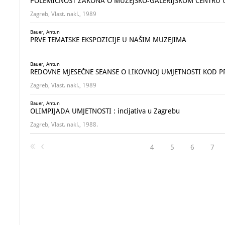
POLEMIČNOST ZAKONA O MUZEJSKO-GALERIJSKOM CENTRU 
Zagreb, Vlast. nakl., 1989
Bauer, Antun
PRVE TEMATSKE EKSPOZICIJE U NAŠIM MUZEJIMA
Bauer, Antun
REDOVNE MJESEČNE SEANSE O LIKOVNOJ UMJETNOSTI KOD PRO
Zagreb, Vlast. nakl., 1989
Bauer, Antun
OLIMPIJADA UMJETNOSTI : incijativa u Zagrebu
Zagreb, Vlast. nakl., 1988.
4
5
6
7