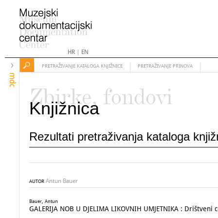
HR
|
EN
PRETRAŽIVANJE KATALOGA KNJIŽNICE
PRETRAŽIVANJE PRINOVA
mdc
Zbirke, fondovi
Knjižnica
Rezultati pretraživanja kataloga knji
Antun Bauer
AUTOR
Bauer, Antun
GALERIJA NOB U DJELIMA LIKOVNIH UMJETNIKA : Drištveni ce