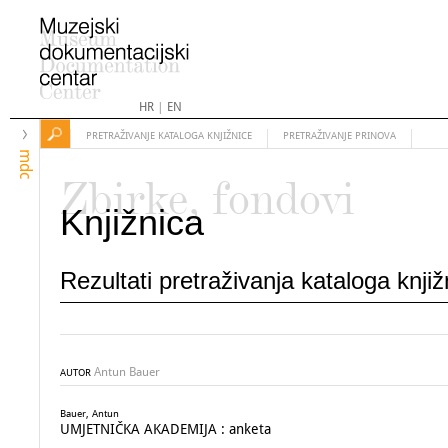
HR
|
EN
PRETRAŽIVANJE KATALOGA KNJIŽNICE
PRETRAŽIVANJE PRINOVA
mdc
Zbirke, fondovi
Knjižnica
Rezultati pretraživanja kataloga knji
Antun Bauer
AUTOR
Bauer, Antun
UMJETNIČKA AKADEMIJA : anketa