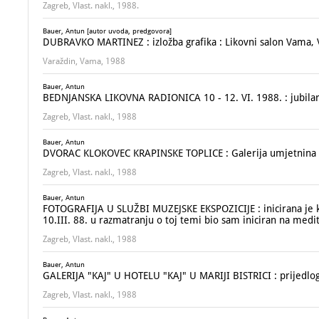
Zagreb, Vlast. nakl., 1988.
Bauer, Antun [autor uvoda, predgovora]
DUBRAVKO MARTINEZ : izložba grafika : Likovni salon Vama, V
Varaždin, Vama, 1988
Bauer, Antun
BEDNJANSKA LIKOVNA RADIONICA 10 - 12. VI. 1988. : jubilarn
Zagreb, Vlast. nakl., 1988
Bauer, Antun
DVORAC KLOKOVEC KRAPINSKE TOPLICE : Galerija umjetnina Lju
Zagreb, Vlast. nakl., 1988
Bauer, Antun
FOTOGRAFIJA U SLUŽBI MUZEJSKE EKSPOZICIJE : inicirana je ka
10.III. 88. u razmatranju o toj temi bio sam iniciran na medit
Zagreb, Vlast. nakl., 1988
Bauer, Antun
GALERIJA "KAJ" U HOTELU "KAJ" U MARIJI BISTRICI : prijedlo
Zagreb, Vlast. nakl., 1988