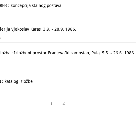
B : koncepcija stalnog postava
rija Vjekoslav Karas, 3.9. - 28.9. 1986.
6
ožba : Izložbeni prostor Franjevački samostan, Pula, 5.5. - 26.6. 1986. 
 : katalog izložbe
0
1
2