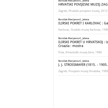
Borošak-Marijanović, Jelena
HRVATSKI POVIJESNI MUZEJ ZAGRE
Zagreb, Hrvatski povijesni muzej, 2012
Borošak-Marijanović, Jelena
ILIRSKI POKRET I KARLOVAC : Gale
Karlovac, Gradski muzej Karlovac, 198
Borošak-Marijanović, Jelena
ILIRSKI POKRET U HRVATSKOJ : izl
Croazia : mostra
Pula, Arheološki muzej Istre, 1986
Borošak-Marijanović, Jelena
J. J. STROSSMAYER (1815. - 1905.)
Zagreb, Povijesni muzej Hrvatske, 198