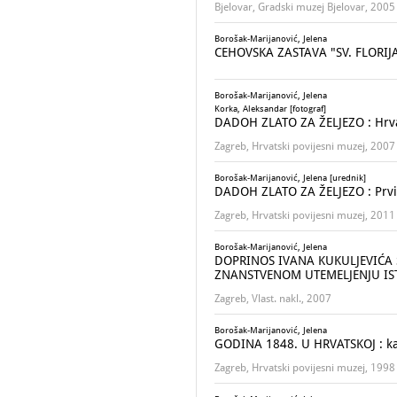
Bjelovar, Gradski muzej Bjelovar, 2005
Borošak-Marijanović, Jelena
CEHOVSKA ZASTAVA "SV. FLORI
Borošak-Marijanović, Jelena
Korka, Aleksandar [fotograf]
DADOH ZLATO ZA ŽELJEZO : Hrvat
Zagreb, Hrvatski povijesni muzej, 2007
Borošak-Marijanović, Jelena [urednik]
DADOH ZLATO ZA ŽELJEZO : Prvi 
Zagreb, Hrvatski povijesni muzej, 2011
Borošak-Marijanović, Jelena
DOPRINOS IVANA KUKULJEVIĆA 
ZNANSTVENOM UTEMELJENJU IS
Zagreb, Vlast. nakl., 2007
Borošak-Marijanović, Jelena
GODINA 1848. U HRVATSKOJ : kat
Zagreb, Hrvatski povijesni muzej, 1998