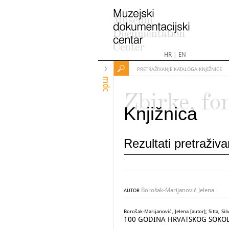
HR
|
EN
PRETRAŽIVANJE KATALOGA KNJIŽNICE
mdc
Zbirke, fo
Knjižnica
Rezultati pretraživ
Borošak-Marijanović Jelena
AUTOR
Borošak-Marijanović, Jelena [autor]; Sitta, Si
100 GODINA HRVATSKOG SOKOLA U 