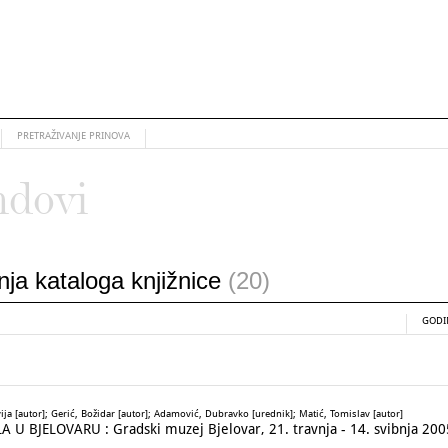
PRETRAŽIVANJE PRINOVA
ndovi
anja kataloga knjižnice
(20)
GODI
lvija [autor]; Gerić, Božidar [autor]; Adamović, Dubravko [urednik]; Matić, Tomislav [autor]
BJELOVARU : Gradski muzej Bjelovar, 21. travnja - 14. svibnja 200