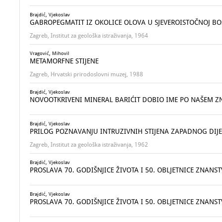
Brajdić, Vjekoslav
GABROPEGMATIT IZ OKOLICE OLOVA U SJEVEROISTOČNOJ BO
Zagreb, Institut za geološka istraživanja, 1964
Vragović, Mihovil
METAMORFNE STIJENE
Zagreb, Hrvatski prirodoslovni muzej, 1988
Brajdić, Vjekoslav
NOVOOTKRIVENI MINERAL BARIĆIT DOBIO IME PO NAŠEM Z
Brajdić, Vjekoslav
PRILOG POZNAVANJU INTRUZIVNIH STIJENA ZAPADNOG DIJ
Zagreb, Institut za geološka istraživanja, 1962
Brajdić, Vjekoslav
PROSLAVA 70. GODIŠNJICE ŽIVOTA I 50. OBLJETNICE ZNANS
Brajdić, Vjekoslav
PROSLAVA 70. GODIŠNJICE ŽIVOTA I 50. OBLJETNICE ZNANS