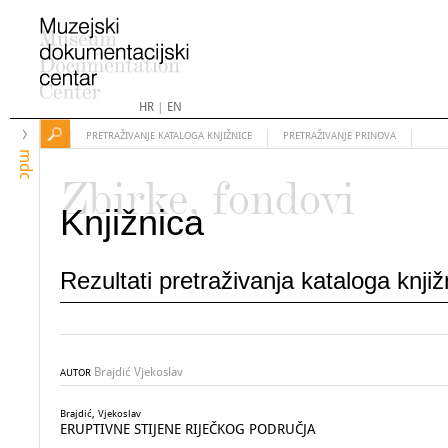
HR
|
EN
PRETRAŽIVANJE KATALOGA KNJIŽNICE
PRETRAŽIVANJE PRINOVA
mdc
Zbirke, fondovi
Knjižnica
Rezultati pretraživanja kataloga knji
Brajdić Vjekoslav
AUTOR
Brajdić, Vjekoslav
ERUPTIVNE STIJENE RIJEČKOG PODRUČJA